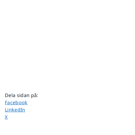
Dela sidan på
:
Dela sidan på
Facebook
Dela sidan på
LinkedIn
Dela sidan på
X