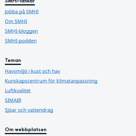
SMHI-länkar
Jobba på SMHI
Om SMHI
SMHI-bloggen
SMHI-podden
Teman
Havsmiljö i kust och hav
Kunskapscentrum för klimatanpassning
Luftkvalitet
SIMAIR
Sjöar och vattendrag
Om webbplatsen