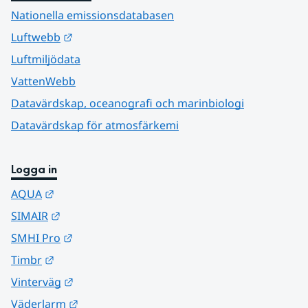
Nationella emissionsdatabasen
Länk till annan webbplats.
Luftwebb
Luftmiljödata
VattenWebb
Datavärdskap, oceanografi och marinbiologi
Datavärdskap för atmosfärkemi
Logga in
Länk till annan webbplats.
AQUA
Länk till annan webbplats.
SIMAIR
Länk till annan webbplats.
SMHI Pro
Länk till annan webbplats.
Timbr
Länk till annan webbplats.
Vinterväg
Länk till annan webbplats.
Väderlarm