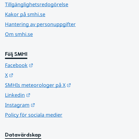
Tillgänglighetsredogörelse
Kakor på smhi.se
Hantering av personuppgifter
Om smhi.se
Följ SMHI
Länk till annan webbplats.
Facebook
Länk till annan webbplats.
X
Länk till annan webbplats.
SMHIs meteorologer på X
Länk till annan webbplats.
Linkedin
Länk till annan webbplats.
Instagram
Policy för sociala medier
Datavärdskap