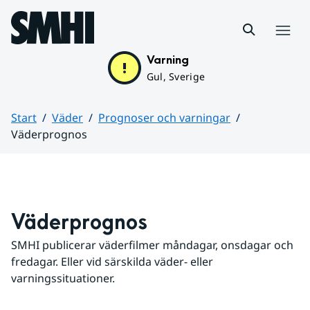
Hoppa till sidans innehåll
Meny
Varning
Gul, Sverige
Start
Väder
Prognoser och varningar
Väderprognos
Huvudinnehåll
Väderprognos
SMHI publicerar väderfilmer måndagar, onsdagar och 
fredagar. Eller vid särskilda väder- eller 
varningssituationer.