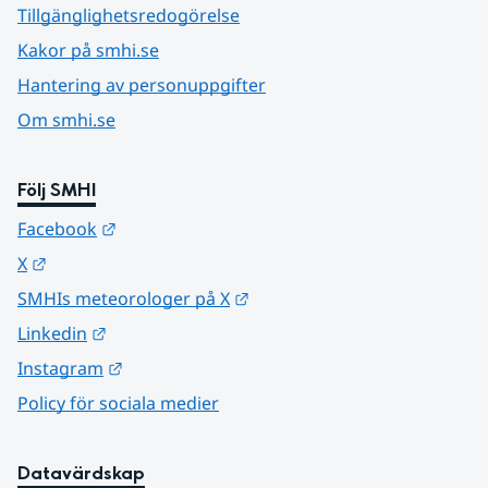
Tillgänglighetsredogörelse
Kakor på smhi.se
Hantering av personuppgifter
Om smhi.se
Följ SMHI
Länk till annan webbplats.
Facebook
Länk till annan webbplats.
X
Länk till annan webbplats.
SMHIs meteorologer på X
Länk till annan webbplats.
Linkedin
Länk till annan webbplats.
Instagram
Policy för sociala medier
Datavärdskap