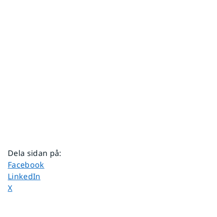
Dela sidan på
:
Dela sidan på
Facebook
Dela sidan på
LinkedIn
Dela sidan på
X