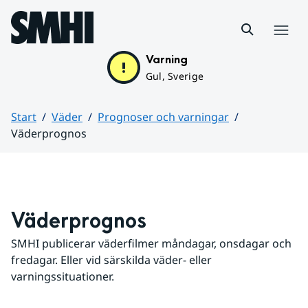
Hoppa till sidans innehåll
Meny
Varning
Gul, Sverige
Start
Väder
Prognoser och varningar
Väderprognos
Huvudinnehåll
Väderprognos
SMHI publicerar väderfilmer måndagar, onsdagar och 
fredagar. Eller vid särskilda väder- eller 
varningssituationer.