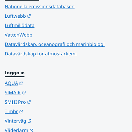
Nationella emissionsdatabasen
Länk till annan webbplats.
Luftwebb
Luftmiljödata
VattenWebb
Datavärdskap, oceanografi och marinbiologi
Datavärdskap för atmosfärkemi
Logga in
Länk till annan webbplats.
AQUA
Länk till annan webbplats.
SIMAIR
Länk till annan webbplats.
SMHI Pro
Länk till annan webbplats.
Timbr
Länk till annan webbplats.
Vinterväg
Länk till annan webbplats.
Väderlarm