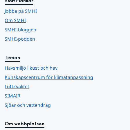
SMHI-länkar
Jobba på SMHI
Om SMHI
SMHI-bloggen
SMHI-podden
Teman
Havsmiljö i kust och hav
Kunskapscentrum för klimatanpassning
Luftkvalitet
SIMAIR
Sjöar och vattendrag
Om webbplatsen