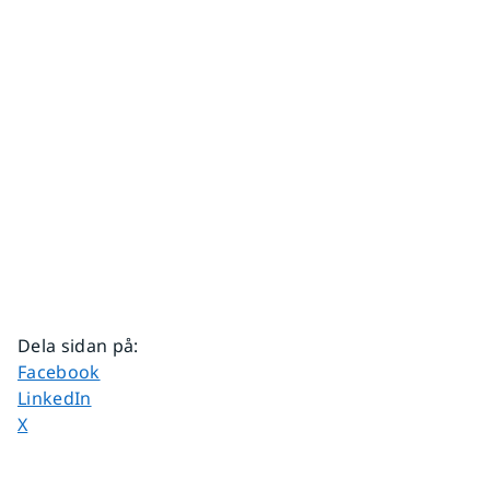
Dela sidan på
:
Dela sidan på
Facebook
Dela sidan på
LinkedIn
Dela sidan på
X