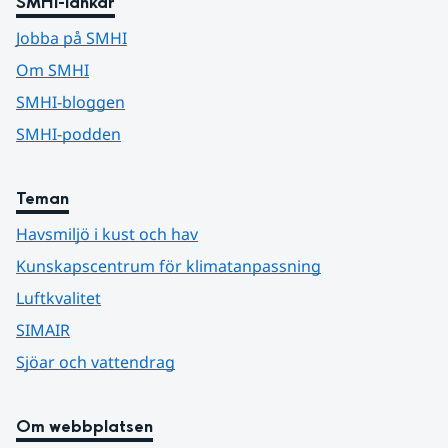
SMHI-länkar
Jobba på SMHI
Om SMHI
SMHI-bloggen
SMHI-podden
Teman
Havsmiljö i kust och hav
Kunskapscentrum för klimatanpassning
Luftkvalitet
SIMAIR
Sjöar och vattendrag
Om webbplatsen