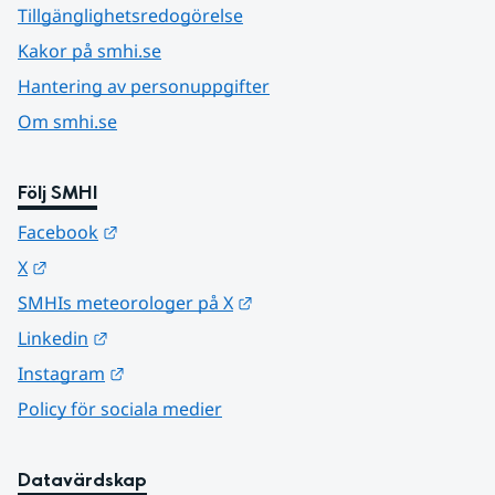
Tillgänglighetsredogörelse
Kakor på smhi.se
Hantering av personuppgifter
Om smhi.se
Följ SMHI
Länk till annan webbplats.
Facebook
Länk till annan webbplats.
X
Länk till annan webbplats.
SMHIs meteorologer på X
Länk till annan webbplats.
Linkedin
Länk till annan webbplats.
Instagram
Policy för sociala medier
Datavärdskap