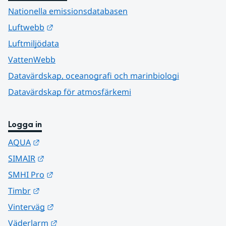
Nationella emissionsdatabasen
Länk till annan webbplats.
Luftwebb
Luftmiljödata
VattenWebb
Datavärdskap, oceanografi och marinbiologi
Datavärdskap för atmosfärkemi
Logga in
Länk till annan webbplats.
AQUA
Länk till annan webbplats.
SIMAIR
Länk till annan webbplats.
SMHI Pro
Länk till annan webbplats.
Timbr
Länk till annan webbplats.
Vinterväg
Länk till annan webbplats.
Väderlarm