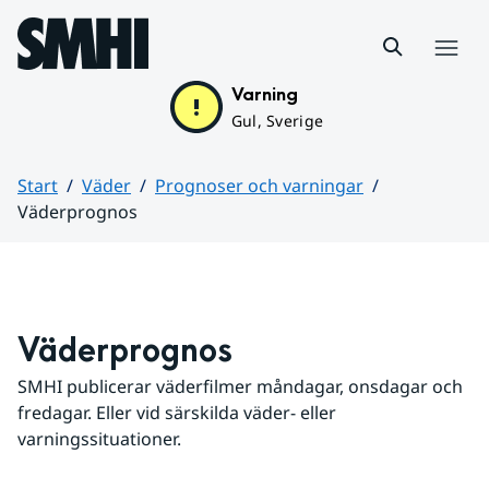
Hoppa till sidans innehåll
Meny
Varning
Gul, Sverige
Start
Väder
Prognoser och varningar
Väderprognos
Huvudinnehåll
Väderprognos
SMHI publicerar väderfilmer måndagar, onsdagar och 
fredagar. Eller vid särskilda väder- eller 
varningssituationer.