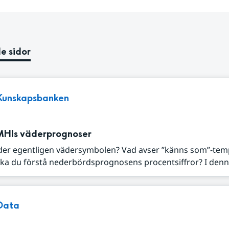
e sidor
Kunskapsbanken
MHIs väderprognoser
der egentligen vädersymbolen? Vad avser ”känns som”-tem
ka du förstå nederbördsprognosens procentsiffror? I denna
Data