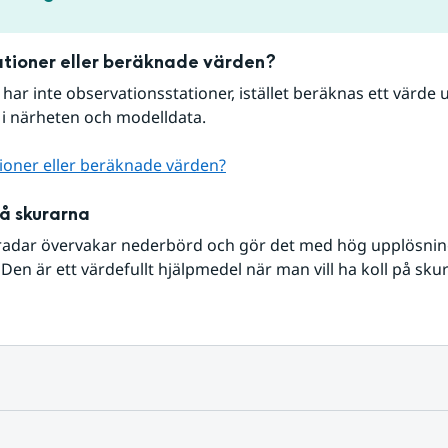
tioner eller beräknade värden?
r har inte observationsstationer, istället beräknas ett värde u
 i närheten och modelldata.
ioner eller beräknade värden?
på skurarna
radar övervakar nederbörd och gör det med hög upplösning 
Den är ett värdefullt hjälpmedel när man vill ha koll på sku