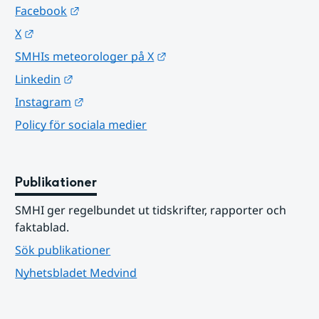
Länk till annan webbplats.
Facebook
Länk till annan webbplats.
X
Länk till annan webbplats.
SMHIs meteorologer på X
Länk till annan webbplats.
Linkedin
Länk till annan webbplats.
Instagram
Policy för sociala medier
Publikationer
SMHI ger regelbundet ut tidskrifter, rapporter och 
faktablad.
Sök publikationer
Nyhetsbladet Medvind