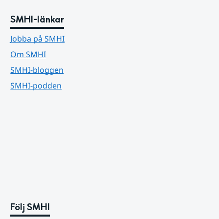
SMHI-länkar
Jobba på SMHI
Om SMHI
SMHI-bloggen
SMHI-podden
Följ SMHI