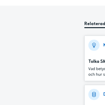
Relaterad
Tolka S
Vad bety
och hur s