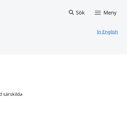
Sök
Meny
In English
 särskilda 