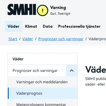
Hoppa till sidans innehåll
Varning
Gul, Sverige
Väder
Klimat
Data
Professionella tjänster
Start
Väder
Prognoser och varningar
Väderpr
varningar
och
Huvudinnehåll
Prognoser
för
Undersidor
Väder
Väde
Prognoser och varningar
SMHI public
Varningar och meddelanden
väder- eller
Väderprognos
Meteorologens kommentar