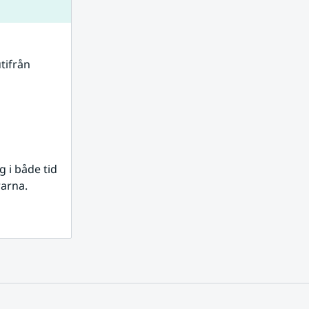
tifrån 
i både tid 
rarna.