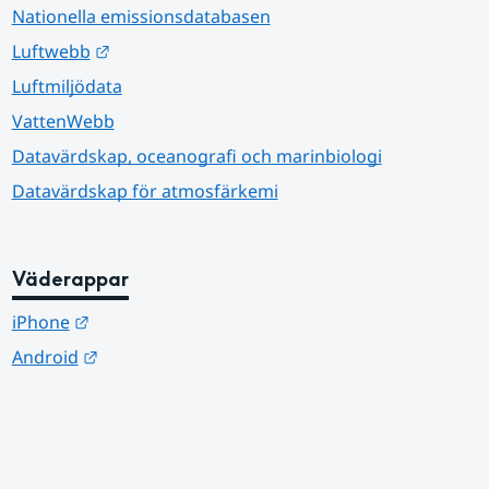
Nationella emissionsdatabasen
Länk till annan webbplats.
Luftwebb
Luftmiljödata
VattenWebb
Datavärdskap, oceanografi och marinbiologi
Datavärdskap för atmosfärkemi
Väderappar
Länk till annan webbplats.
iPhone
Länk till annan webbplats.
Android