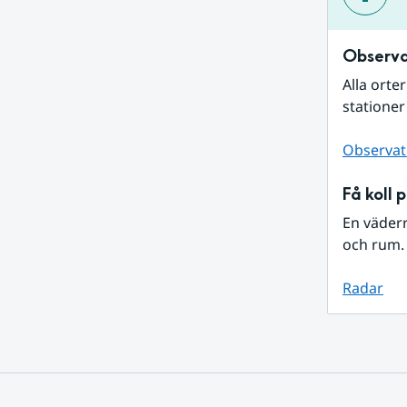
Observa
Alla orte
stationer
Observat
Få koll 
En väder
och rum. 
Radar