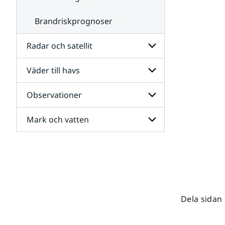
Brandriskprognoser
Radar och satellit
Väder till havs
Undersidor
för
Radar
Observationer
Undersidor
och
för
satellit
Väder
Mark och vatten
Undersidor
till
för
havs
Observationer
Undersidor
för
Mark
och
vatten
Dela sidan