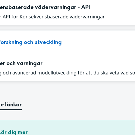
ensbaserade vädervarningar - API
r API för Konsekvensbaserade vädervarningar
Forskning och utveckling
er och varningar
 och avancerad modellutveckling för att du ska veta vad s
e länkar
Lär dig mer