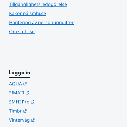
Tillgänglighetsredogörelse
Kakor på smhi.se
Hantering av personuppgifter
Om smhi.se
Logga in
Länk till annan webbplats.
AQUA
Länk till annan webbplats.
SIMAIR
Länk till annan webbplats.
SMHI Pro
Länk till annan webbplats.
Timbr
Länk till annan webbplats.
Vinterväg