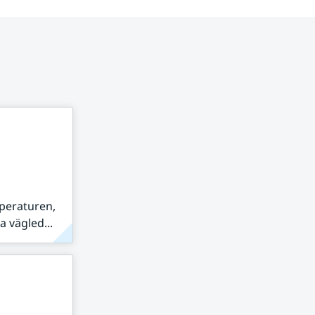
peraturen,
 vägled...