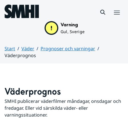
Hoppa till sidans innehåll
Meny
Varning
Gul, Sverige
Start
Väder
Prognoser och varningar
Väderprognos
Huvudinnehåll
Väderprognos
SMHI publicerar väderfilmer måndagar, onsdagar och 
fredagar. Eller vid särskilda väder- eller 
varningssituationer.