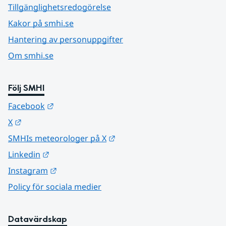
Tillgänglighetsredogörelse
Kakor på smhi.se
Hantering av personuppgifter
Om smhi.se
Följ SMHI
Länk till annan webbplats.
Facebook
Länk till annan webbplats.
X
Länk till annan webbplats.
SMHIs meteorologer på X
Länk till annan webbplats.
Linkedin
Länk till annan webbplats.
Instagram
Policy för sociala medier
Datavärdskap