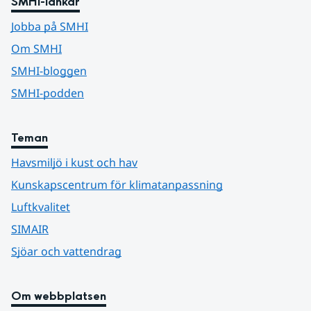
SMHI-länkar
Jobba på SMHI
Om SMHI
SMHI-bloggen
SMHI-podden
Teman
Havsmiljö i kust och hav
Kunskapscentrum för klimatanpassning
Luftkvalitet
SIMAIR
Sjöar och vattendrag
Om webbplatsen