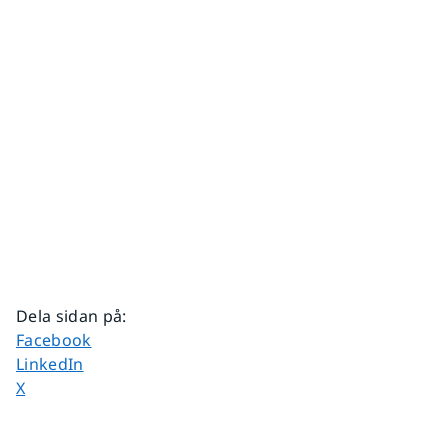
Dela sidan på
:
Dela sidan på
Facebook
Dela sidan på
LinkedIn
Dela sidan på
X