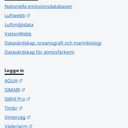
Nationella emissionsdatabasen
Länk till annan webbplats.
Luftwebb
Luftmiljödata
VattenWebb
Datavärdskap, oceanografi och marinbiologi
Datavärdskap för atmosfärkemi
Logga in
Länk till annan webbplats.
AQUA
Länk till annan webbplats.
SIMAIR
Länk till annan webbplats.
SMHI Pro
Länk till annan webbplats.
Timbr
Länk till annan webbplats.
Vinterväg
Länk till annan webbplats.
Väderlarm