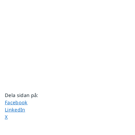
Dela sidan på
:
Dela sidan på
Facebook
Dela sidan på
LinkedIn
Dela sidan på
X