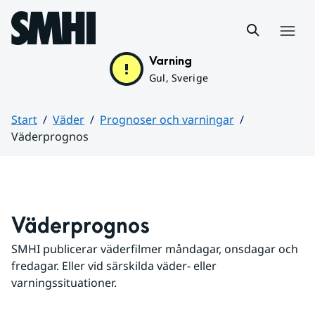
Hoppa till sidans innehåll
Meny
Varning
Gul, Sverige
Start
Väder
Prognoser och varningar
Väderprognos
Huvudinnehåll
Väderprognos
SMHI publicerar väderfilmer måndagar, onsdagar och 
fredagar. Eller vid särskilda väder- eller 
varningssituationer.