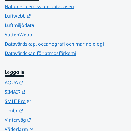
Nationella emissionsdatabasen
Länk till annan webbplats.
Luftwebb
Luftmiljödata
VattenWebb
Datavärdskap, oceanografi och marinbiologi
Datavärdskap för atmosfärkemi
Logga in
Länk till annan webbplats.
AQUA
Länk till annan webbplats.
SIMAIR
Länk till annan webbplats.
SMHI Pro
Länk till annan webbplats.
Timbr
Länk till annan webbplats.
Vinterväg
Länk till annan webbplats.
Väderlarm