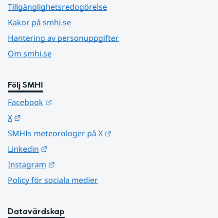
Tillgänglighetsredogörelse
Kakor på smhi.se
Hantering av personuppgifter
Om smhi.se
Följ SMHI
Länk till annan webbplats.
Facebook
Länk till annan webbplats.
X
Länk till annan webbplats.
SMHIs meteorologer på X
Länk till annan webbplats.
Linkedin
Länk till annan webbplats.
Instagram
Policy för sociala medier
Datavärdskap