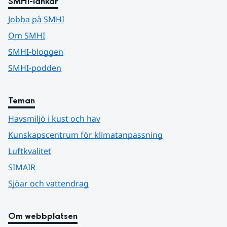
SMHI-länkar
Jobba på SMHI
Om SMHI
SMHI-bloggen
SMHI-podden
Teman
Havsmiljö i kust och hav
Kunskapscentrum för klimatanpassning
Luftkvalitet
SIMAIR
Sjöar och vattendrag
Om webbplatsen