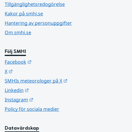
Tillgänglighetsredogörelse
Kakor på smhi.se
Hantering av personuppgifter
Om smhi.se
Följ SMHI
Länk till annan webbplats.
Facebook
Länk till annan webbplats.
X
Länk till annan webbplats.
SMHIs meteorologer på X
Länk till annan webbplats.
Linkedin
Länk till annan webbplats.
Instagram
Policy för sociala medier
Datavärdskap