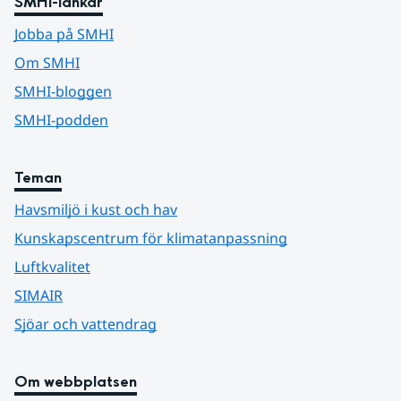
SMHI-länkar
Jobba på SMHI
Om SMHI
SMHI-bloggen
SMHI-podden
Teman
Havsmiljö i kust och hav
Kunskapscentrum för klimatanpassning
Luftkvalitet
SIMAIR
Sjöar och vattendrag
Om webbplatsen