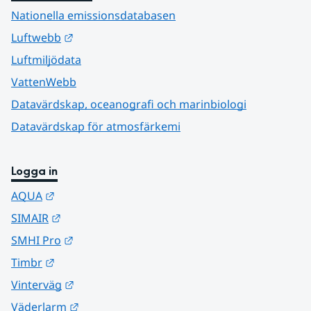
Nationella emissionsdatabasen
Länk till annan webbplats.
Luftwebb
Luftmiljödata
VattenWebb
Datavärdskap, oceanografi och marinbiologi
Datavärdskap för atmosfärkemi
Logga in
Länk till annan webbplats.
AQUA
Länk till annan webbplats.
SIMAIR
Länk till annan webbplats.
SMHI Pro
Länk till annan webbplats.
Timbr
Länk till annan webbplats.
Vinterväg
Länk till annan webbplats.
Väderlarm