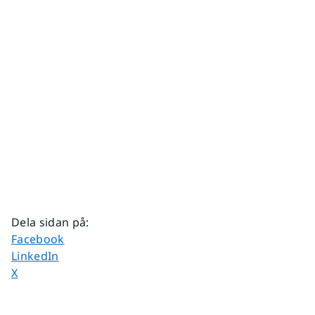
Dela sidan på
:
Dela sidan på
Facebook
Dela sidan på
LinkedIn
Dela sidan på
X