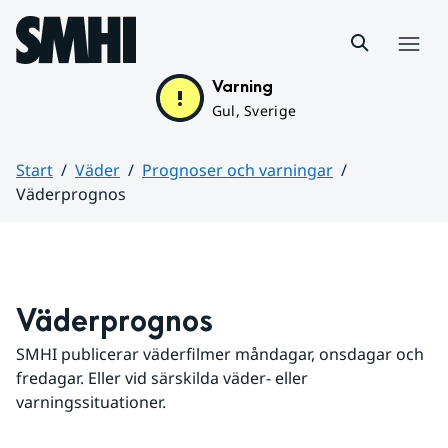
Hoppa till sidans innehåll
Meny
Varning
Gul, Sverige
Start
Väder
Prognoser och varningar
Väderprognos
Huvudinnehåll
Väderprognos
SMHI publicerar väderfilmer måndagar, onsdagar och 
fredagar. Eller vid särskilda väder- eller 
varningssituationer.