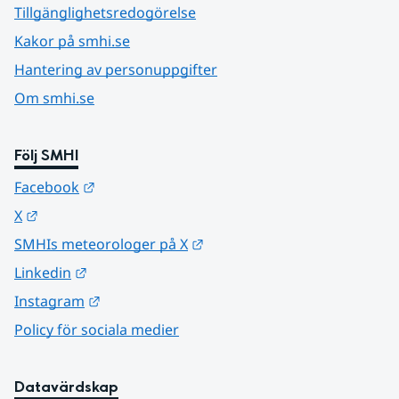
Tillgänglighetsredogörelse
Kakor på smhi.se
Hantering av personuppgifter
Om smhi.se
Följ SMHI
Länk till annan webbplats.
Facebook
Länk till annan webbplats.
X
Länk till annan webbplats.
SMHIs meteorologer på X
Länk till annan webbplats.
Linkedin
Länk till annan webbplats.
Instagram
Policy för sociala medier
Datavärdskap