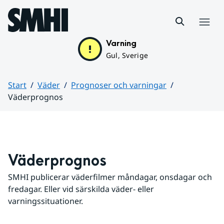
Hoppa till sidans innehåll
Meny
Varning
Gul, Sverige
Start
Väder
Prognoser och varningar
Väderprognos
Huvudinnehåll
Väderprognos
SMHI publicerar väderfilmer måndagar, onsdagar och 
fredagar. Eller vid särskilda väder- eller 
varningssituationer.