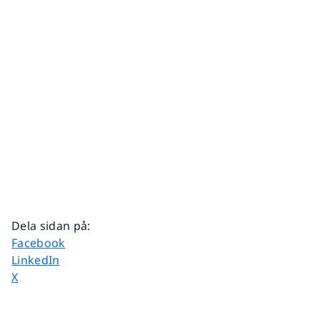
Dela sidan på
:
Dela sidan på
Facebook
Dela sidan på
LinkedIn
Dela sidan på
X