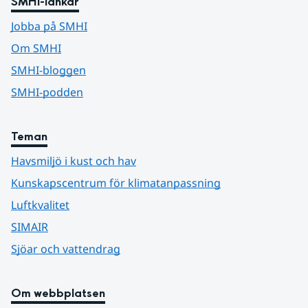
SMHI-länkar
Jobba på SMHI
Om SMHI
SMHI-bloggen
SMHI-podden
Teman
Havsmiljö i kust och hav
Kunskapscentrum för klimatanpassning
Luftkvalitet
SIMAIR
Sjöar och vattendrag
Om webbplatsen