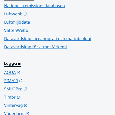
Nationella emissionsdatabasen
Länk till annan webbplats.
Luftwebb
Luftmiljödata
VattenWebb
Datavärdskap, oceanografi och marinbiologi
Datavärdskap för atmosfärkemi
Logga in
Länk till annan webbplats.
AQUA
Länk till annan webbplats.
SIMAIR
Länk till annan webbplats.
SMHI Pro
Länk till annan webbplats.
Timbr
Länk till annan webbplats.
Vinterväg
Länk till annan webbplats.
Väderlarm