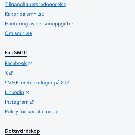
Tillgänglighetsredogörelse
Kakor på smhi.se
Hantering av personuppgifter
Om smhi.se
Följ SMHI
Länk till annan webbplats.
Facebook
Länk till annan webbplats.
X
Länk till annan webbplats.
SMHIs meteorologer på X
Länk till annan webbplats.
Linkedin
Länk till annan webbplats.
Instagram
Policy för sociala medier
Datavärdskap