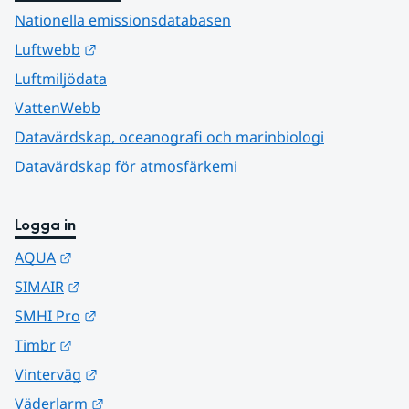
Nationella emissionsdatabasen
Länk till annan webbplats.
Luftwebb
Luftmiljödata
VattenWebb
Datavärdskap, oceanografi och marinbiologi
Datavärdskap för atmosfärkemi
Logga in
Länk till annan webbplats.
AQUA
Länk till annan webbplats.
SIMAIR
Länk till annan webbplats.
SMHI Pro
Länk till annan webbplats.
Timbr
Länk till annan webbplats.
Vinterväg
Länk till annan webbplats.
Väderlarm