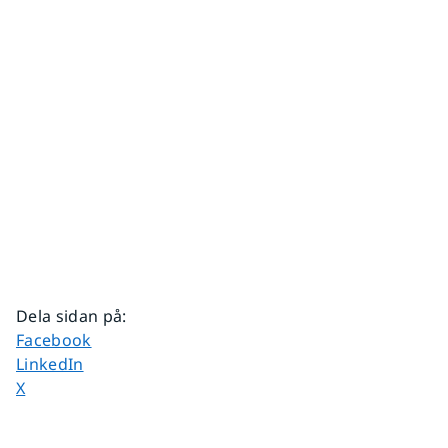
Dela sidan på
:
Dela sidan på
Facebook
Dela sidan på
LinkedIn
Dela sidan på
X