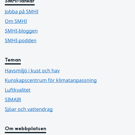
SMHI-länkar
Jobba på SMHI
Om SMHI
SMHI-bloggen
SMHI-podden
Teman
Havsmiljö i kust och hav
Kunskapscentrum för klimatanpassning
Luftkvalitet
SIMAIR
Sjöar och vattendrag
Om webbplatsen