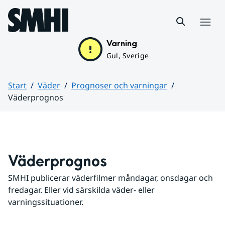
Hoppa till sidans innehåll
Meny
Varning
Gul, Sverige
Start
Väder
Prognoser och varningar
Väderprognos
Huvudinnehåll
Väderprognos
SMHI publicerar väderfilmer måndagar, onsdagar och 
fredagar. Eller vid särskilda väder- eller 
varningssituationer.