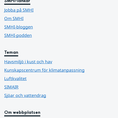
SMHI-länkar
Jobba på SMHI
Om SMHI
SMHI-bloggen
SMHI-podden
Teman
Havsmiljö i kust och hav
Kunskapscentrum för klimatanpassning
Luftkvalitet
SIMAIR
Sjöar och vattendrag
Om webbplatsen