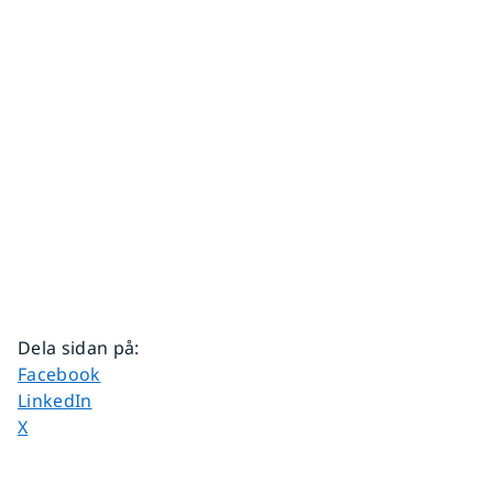
Dela sidan på
:
Dela sidan på
Facebook
Dela sidan på
LinkedIn
Dela sidan på
X