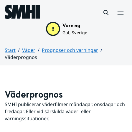
Hoppa till sidans innehåll
Meny
Varning
Gul, Sverige
Start
Väder
Prognoser och varningar
Väderprognos
Huvudinnehåll
Väderprognos
SMHI publicerar väderfilmer måndagar, onsdagar och 
fredagar. Eller vid särskilda väder- eller 
varningssituationer.