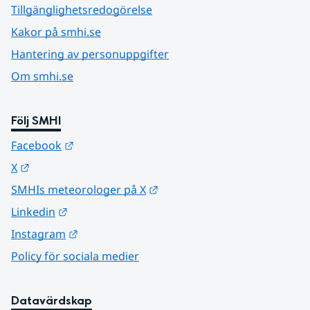
Tillgänglighetsredogörelse
Kakor på smhi.se
Hantering av personuppgifter
Om smhi.se
Följ SMHI
Länk till annan webbplats.
Facebook
Länk till annan webbplats.
X
Länk till annan webbplats.
SMHIs meteorologer på X
Länk till annan webbplats.
Linkedin
Länk till annan webbplats.
Instagram
Policy för sociala medier
Datavärdskap