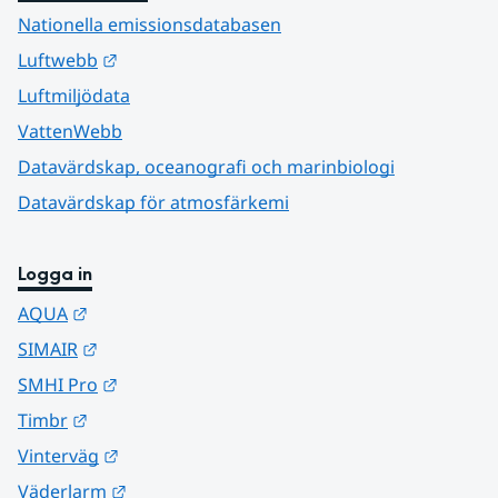
Nationella emissionsdatabasen
Länk till annan webbplats.
Luftwebb
Luftmiljödata
VattenWebb
Datavärdskap, oceanografi och marinbiologi
Datavärdskap för atmosfärkemi
Logga in
Länk till annan webbplats.
AQUA
Länk till annan webbplats.
SIMAIR
Länk till annan webbplats.
SMHI Pro
Länk till annan webbplats.
Timbr
Länk till annan webbplats.
Vinterväg
Länk till annan webbplats.
Väderlarm