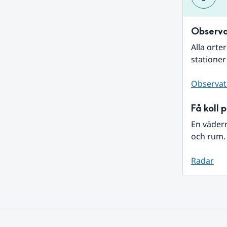
Observa
Alla orte
stationer
Observat
Få koll 
En väder
och rum. 
Radar