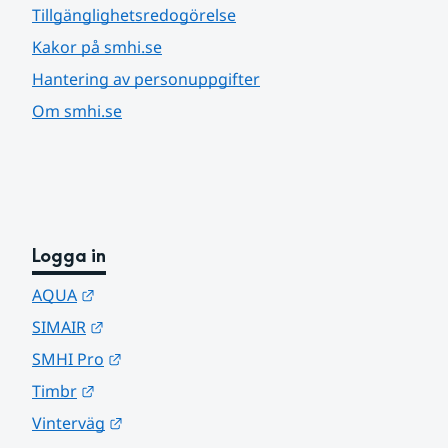
Tillgänglighetsredogörelse
Kakor på smhi.se
Hantering av personuppgifter
Om smhi.se
Logga in
Länk till annan webbplats.
AQUA
Länk till annan webbplats.
SIMAIR
Länk till annan webbplats.
SMHI Pro
Länk till annan webbplats.
Timbr
Länk till annan webbplats.
Vinterväg