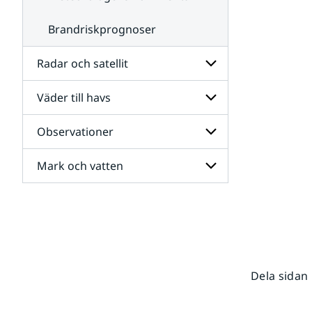
Brandriskprognoser
Radar och satellit
Väder till havs
Undersidor
för
Radar
Observationer
Undersidor
och
för
satellit
Väder
Mark och vatten
Undersidor
till
för
havs
Observationer
Undersidor
för
Mark
och
vatten
Dela sidan