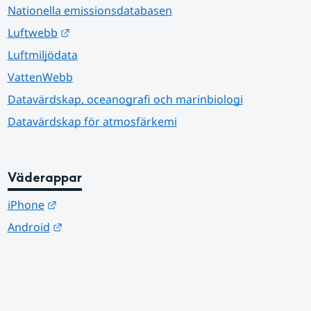
Nationella emissionsdatabasen
Länk till annan webbplats.
Luftwebb
Luftmiljödata
VattenWebb
Datavärdskap, oceanografi och marinbiologi
Datavärdskap för atmosfärkemi
Väderappar
Länk till annan webbplats.
iPhone
Länk till annan webbplats.
Android