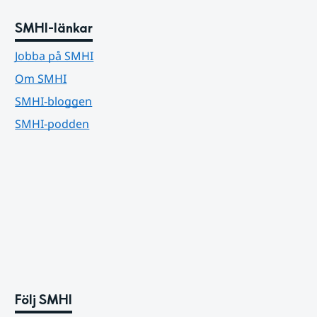
SMHI-länkar
Jobba på SMHI
Om SMHI
SMHI-bloggen
SMHI-podden
Följ SMHI