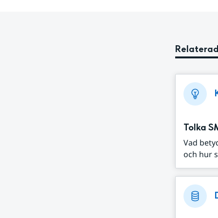
Relaterad
Tolka S
Vad bety
och hur s