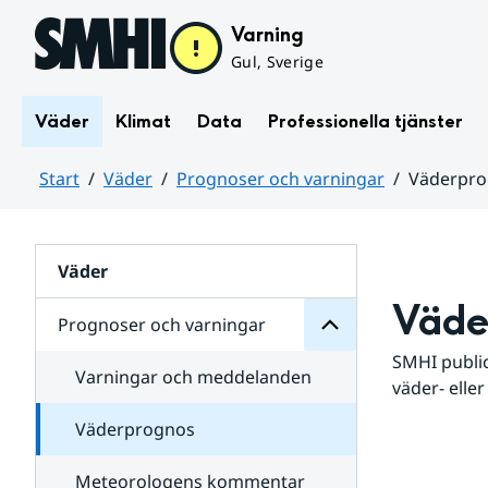
Hoppa till sidans innehåll
Varning
Gul, Sverige
Väder
Klimat
Data
Professionella tjänster
Start
Väder
Prognoser och varningar
Väderpr
varningar
och
Huvudinnehåll
Prognoser
för
Undersidor
Väder
Väde
Prognoser och varningar
SMHI public
Varningar och meddelanden
väder- eller
Väderprognos
Meteorologens kommentar