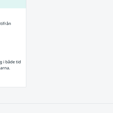
tifrån 
i både tid 
rarna.