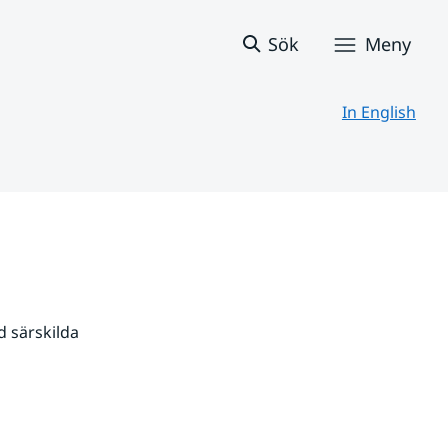
Sök
Meny
In English
 särskilda 