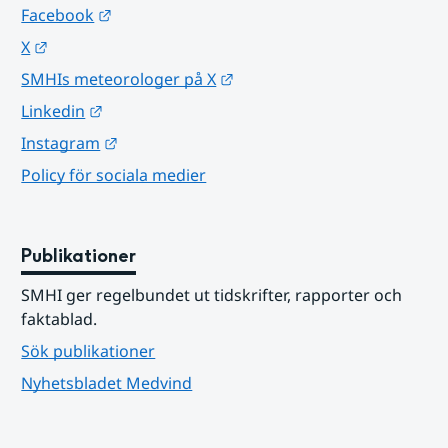
Länk till annan webbplats.
Facebook
Länk till annan webbplats.
X
Länk till annan webbplats.
SMHIs meteorologer på X
Länk till annan webbplats.
Linkedin
Länk till annan webbplats.
Instagram
Policy för sociala medier
Publikationer
SMHI ger regelbundet ut tidskrifter, rapporter och 
faktablad.
Sök publikationer
Nyhetsbladet Medvind