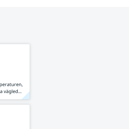
peraturen,
 vägled...