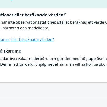
tioner eller beräknade värden?
r har inte observationsstationer, istället beräknas ett värde u
 i närheten och modelldata.
ioner eller beräknade värden?
på skurarna
radar övervakar nederbörd och gör det med hög upplösning 
Den är ett värdefullt hjälpmedel när man vill ha koll på sku