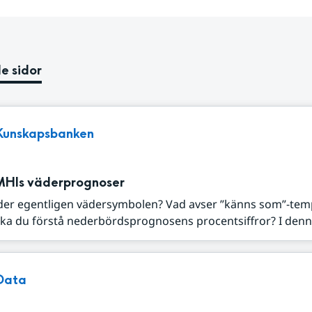
e sidor
Kunskapsbanken
MHIs väderprognoser
der egentligen vädersymbolen? Vad avser ”känns som”-tem
ka du förstå nederbördsprognosens procentsiffror? I denna
Data