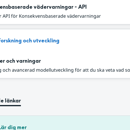
ensbaserade vädervarningar - API
r API för Konsekvensbaserade vädervarningar
Forskning och utveckling
er och varningar
 och avancerad modellutveckling för att du ska veta vad s
e länkar
Lär dig mer