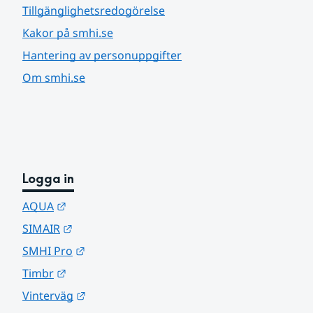
Tillgänglighetsredogörelse
Kakor på smhi.se
Hantering av personuppgifter
Om smhi.se
Logga in
Länk till annan webbplats.
AQUA
Länk till annan webbplats.
SIMAIR
Länk till annan webbplats.
SMHI Pro
Länk till annan webbplats.
Timbr
Länk till annan webbplats.
Vinterväg