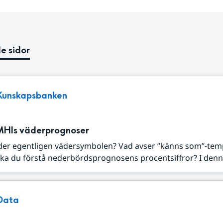
e sidor
Kunskapsbanken
MHIs väderprognoser
der egentligen vädersymbolen? Vad avser ”känns som”-tem
ka du förstå nederbördsprognosens procentsiffror? I denna
Data