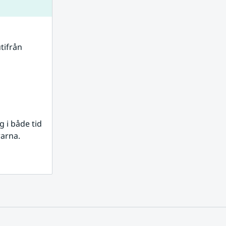
tifrån 
i både tid 
rarna.