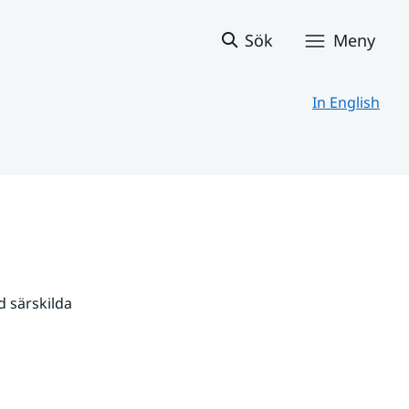
Sök
Meny
In English
 särskilda 