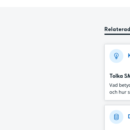
Relaterad
Tolka S
Vad bety
och hur s