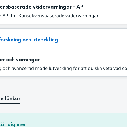
ensbaserade vädervarningar - API
r API för Konsekvensbaserade vädervarningar
Forskning och utveckling
er och varningar
 och avancerad modellutveckling för att du ska veta vad s
e länkar
Lär dig mer