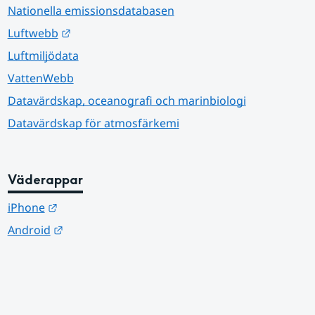
Nationella emissionsdatabasen
Länk till annan webbplats.
Luftwebb
Luftmiljödata
VattenWebb
Datavärdskap, oceanografi och marinbiologi
Datavärdskap för atmosfärkemi
Väderappar
Länk till annan webbplats.
iPhone
Länk till annan webbplats.
Android