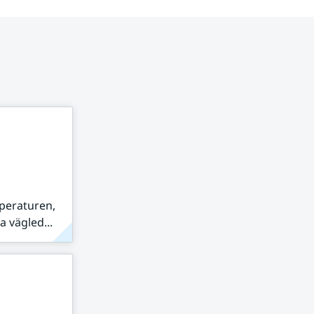
peraturen,
 vägled...