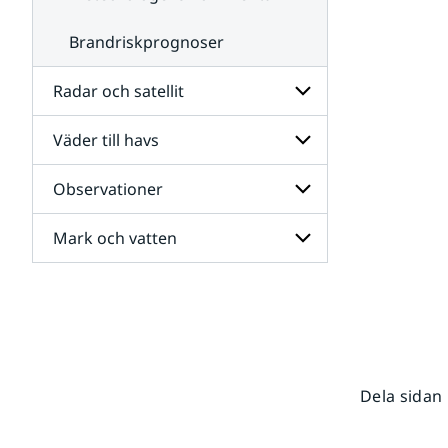
Brandriskprognoser
Radar och satellit
Väder till havs
Undersidor
för
Radar
Observationer
Undersidor
och
för
satellit
Väder
Mark och vatten
Undersidor
till
för
havs
Observationer
Undersidor
för
Mark
och
vatten
Dela sidan