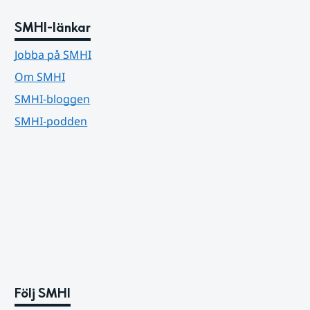
SMHI-länkar
Jobba på SMHI
Om SMHI
SMHI-bloggen
SMHI-podden
Följ SMHI