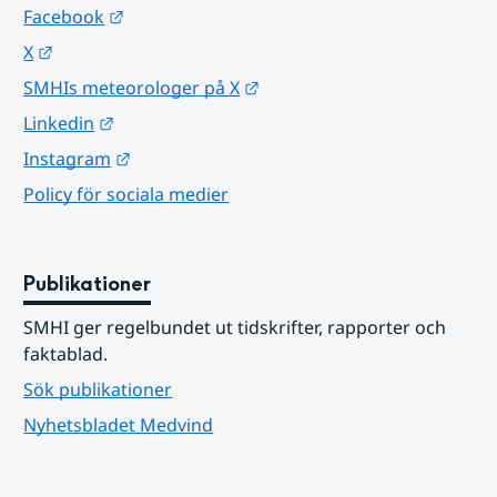
Länk till annan webbplats.
Facebook
Länk till annan webbplats.
X
Länk till annan webbplats.
SMHIs meteorologer på X
Länk till annan webbplats.
Linkedin
Länk till annan webbplats.
Instagram
Policy för sociala medier
Publikationer
SMHI ger regelbundet ut tidskrifter, rapporter och 
faktablad.
Sök publikationer
Nyhetsbladet Medvind