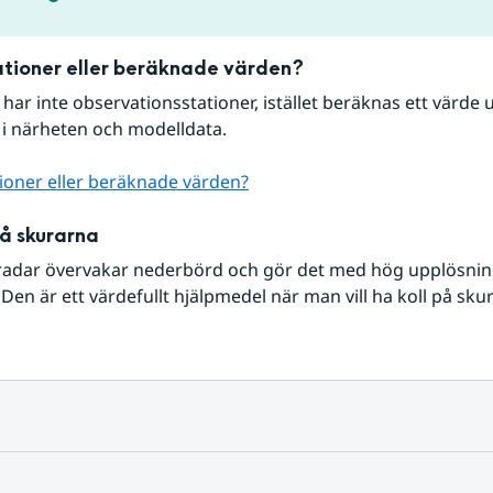
tioner eller beräknade värden?
r har inte observationsstationer, istället beräknas ett värde u
 i närheten och modelldata.
ioner eller beräknade värden?
på skurarna
radar övervakar nederbörd och gör det med hög upplösning 
Den är ett värdefullt hjälpmedel när man vill ha koll på sku