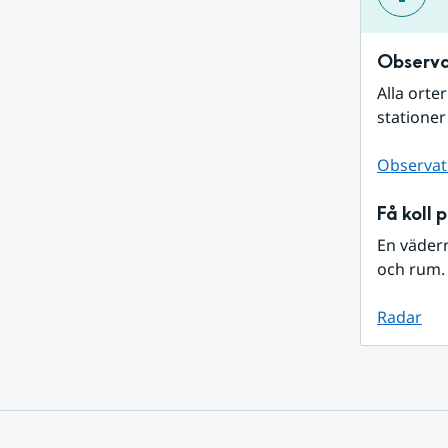
Observa
Alla orte
stationer
Observat
Få koll 
En väder
och rum. 
Radar