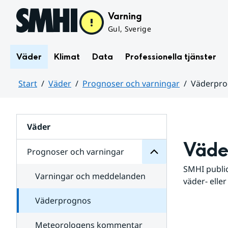
Hoppa till sidans innehåll
Varning
Gul, Sverige
Väder
Klimat
Data
Professionella tjänster
Start
Väder
Prognoser och varningar
Väderpr
varningar
och
Huvudinnehåll
Prognoser
för
Undersidor
Väder
Väde
Prognoser och varningar
SMHI public
Varningar och meddelanden
väder- eller
Väderprognos
Meteorologens kommentar