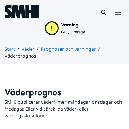
Hoppa till sidans innehåll
Meny
Varning
Gul, Sverige
Start
Väder
Prognoser och varningar
Väderprognos
Huvudinnehåll
Väderprognos
SMHI publicerar väderfilmer måndagar, onsdagar och 
fredagar. Eller vid särskilda väder- eller 
varningssituationer.