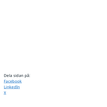
Dela sidan på
:
Dela sidan på
Facebook
Dela sidan på
LinkedIn
Dela sidan på
X