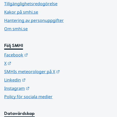
Tillgänglighetsredogörelse
Kakor på smhi.se
Hantering av personuppgifter
Om smhi.se
Följ SMHI
Länk till annan webbplats.
Facebook
Länk till annan webbplats.
X
Länk till annan webbplats.
SMHIs meteorologer på X
Länk till annan webbplats.
Linkedin
Länk till annan webbplats.
Instagram
Policy för sociala medier
Datavärdskap