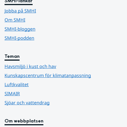
SMHI-länkar
Jobba på SMHI
Om SMHI
SMHI-bloggen
SMHI-podden
Teman
Havsmiljö i kust och hav
Kunskapscentrum för klimatanpassning
Luftkvalitet
SIMAIR
Sjöar och vattendrag
Om webbplatsen