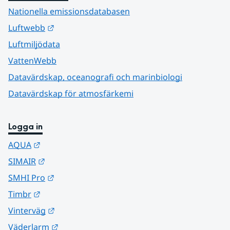
Nationella emissionsdatabasen
Länk till annan webbplats.
Luftwebb
Luftmiljödata
VattenWebb
Datavärdskap, oceanografi och marinbiologi
Datavärdskap för atmosfärkemi
Logga in
Länk till annan webbplats.
AQUA
Länk till annan webbplats.
SIMAIR
Länk till annan webbplats.
SMHI Pro
Länk till annan webbplats.
Timbr
Länk till annan webbplats.
Vinterväg
Länk till annan webbplats.
Väderlarm