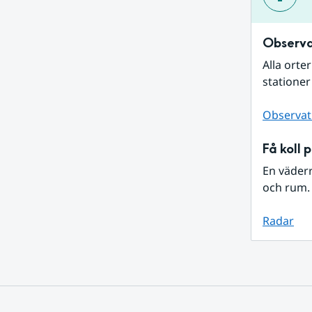
Observa
Alla orte
stationer
Observat
Få koll 
En väder
och rum. 
Radar