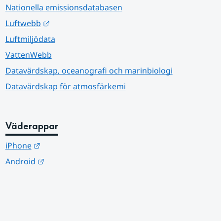
Nationella emissionsdatabasen
Länk till annan webbplats.
Luftwebb
Luftmiljödata
VattenWebb
Datavärdskap, oceanografi och marinbiologi
Datavärdskap för atmosfärkemi
Väderappar
Länk till annan webbplats.
iPhone
Länk till annan webbplats.
Android