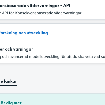
ensbaserade vädervarningar - API
r API för Konsekvensbaserade vädervarningar
Forskning och utveckling
er och varningar
 och avancerad modellutveckling för att du ska veta vad s
e länkar
Lär dig mer