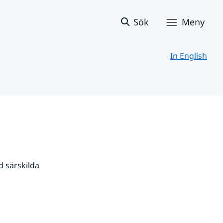
Sök
Meny
In English
 särskilda 