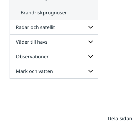
Brandriskprognoser
Radar och satellit
Väder till havs
Undersidor
för
Radar
Observationer
Undersidor
och
för
satellit
Väder
Mark och vatten
Undersidor
till
för
havs
Observationer
Undersidor
för
Mark
och
vatten
Dela sidan