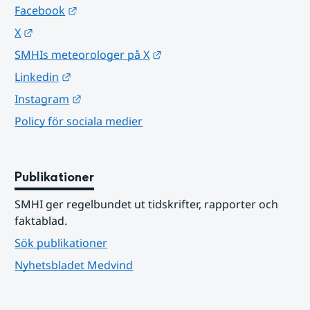
Länk till annan webbplats.
Facebook
Länk till annan webbplats.
X
Länk till annan webbplats.
SMHIs meteorologer på X
Länk till annan webbplats.
Linkedin
Länk till annan webbplats.
Instagram
Policy för sociala medier
Publikationer
SMHI ger regelbundet ut tidskrifter, rapporter och 
faktablad.
Sök publikationer
Nyhetsbladet Medvind