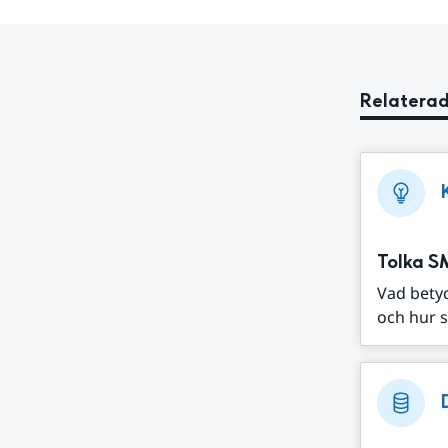
Relaterad
Tolka S
Vad bety
och hur s