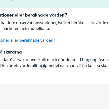
tioner eller beräknade värden?
r har inte observationsstationer, istället beräknas ett värde u
 i närheten och modelldata.
ioner eller beräknade värden?
på skurarna
radar övervakar nederbörd och gör det med hög upplösning 
Den är ett värdefullt hjälpmedel när man vill ha koll på sku