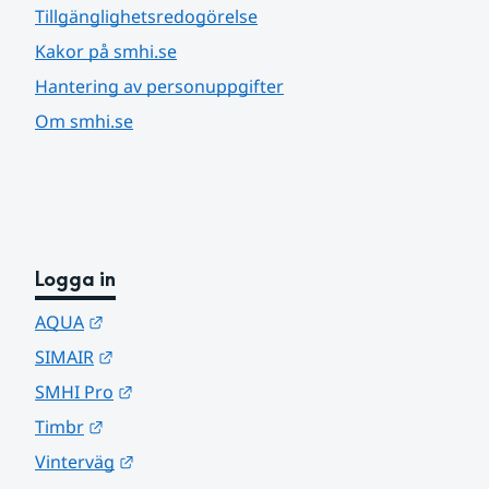
Tillgänglighetsredogörelse
Kakor på smhi.se
Hantering av personuppgifter
Om smhi.se
Logga in
Länk till annan webbplats.
AQUA
Länk till annan webbplats.
SIMAIR
Länk till annan webbplats.
SMHI Pro
Länk till annan webbplats.
Timbr
Länk till annan webbplats.
Vinterväg