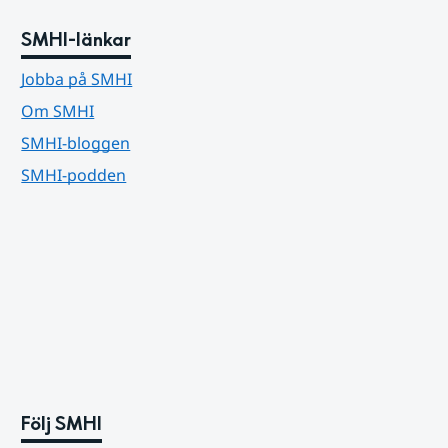
SMHI-länkar
Jobba på SMHI
Om SMHI
SMHI-bloggen
SMHI-podden
Följ SMHI