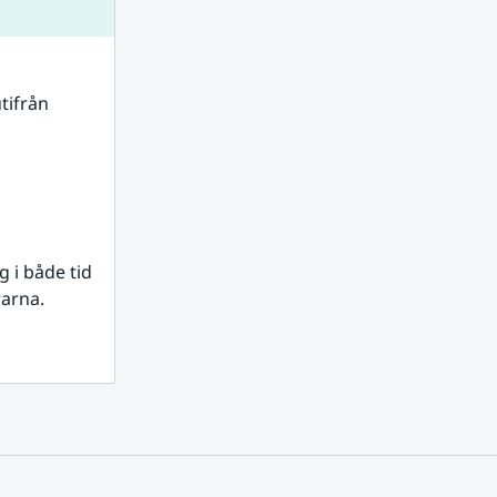
tifrån 
i både tid 
rarna.