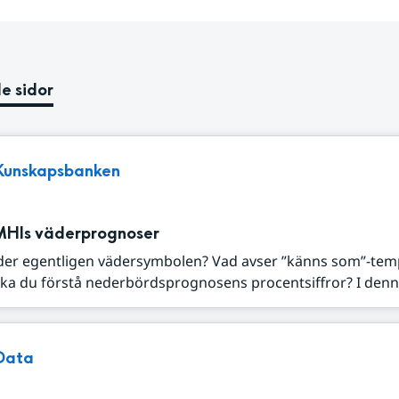
e sidor
Kunskapsbanken
MHIs väderprognoser
der egentligen vädersymbolen? Vad avser ”känns som”-tem
ka du förstå nederbördsprognosens procentsiffror? I denna
Data