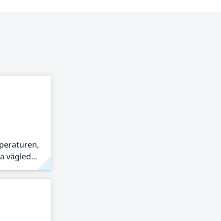
peraturen,
 vägled...