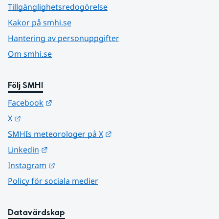
Tillgänglighetsredogörelse
Kakor på smhi.se
Hantering av personuppgifter
Om smhi.se
Följ SMHI
Länk till annan webbplats.
Facebook
Länk till annan webbplats.
X
Länk till annan webbplats.
SMHIs meteorologer på X
Länk till annan webbplats.
Linkedin
Länk till annan webbplats.
Instagram
Policy för sociala medier
Datavärdskap