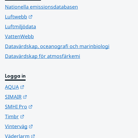
Nationella emissionsdatabasen
Länk till annan webbplats.
Luftwebb
Luftmiljödata
VattenWebb
Datavärdskap, oceanografi och marinbiologi
Datavärdskap för atmosfärkemi
Logga in
Länk till annan webbplats.
AQUA
Länk till annan webbplats.
SIMAIR
Länk till annan webbplats.
SMHI Pro
Länk till annan webbplats.
Timbr
Länk till annan webbplats.
Vinterväg
Länk till annan webbplats.
Väderlarm