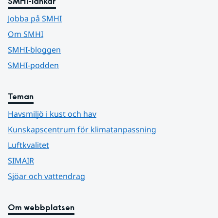
SMHI-länkar
Jobba på SMHI
Om SMHI
SMHI-bloggen
SMHI-podden
Teman
Havsmiljö i kust och hav
Kunskapscentrum för klimatanpassning
Luftkvalitet
SIMAIR
Sjöar och vattendrag
Om webbplatsen