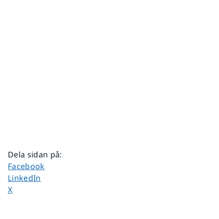
Dela sidan på
:
Dela sidan på
Facebook
Dela sidan på
LinkedIn
Dela sidan på
X