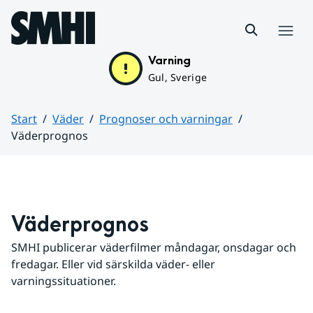
Hoppa till sidans innehåll
Meny
Varning
Gul, Sverige
Start
Väder
Prognoser och varningar
Väderprognos
Huvudinnehåll
Väderprognos
SMHI publicerar väderfilmer måndagar, onsdagar och 
fredagar. Eller vid särskilda väder- eller 
varningssituationer.