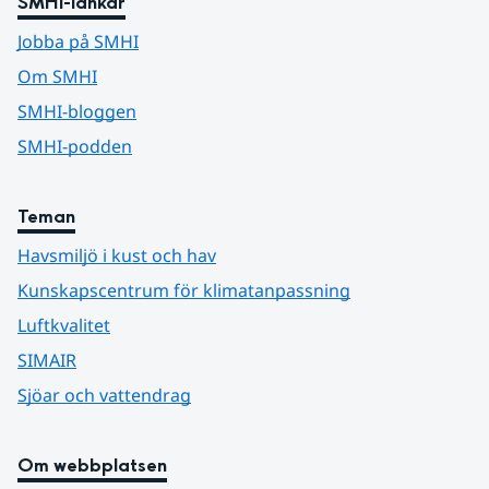
SMHI-länkar
Jobba på SMHI
Om SMHI
SMHI-bloggen
SMHI-podden
Teman
Havsmiljö i kust och hav
Kunskapscentrum för klimatanpassning
Luftkvalitet
SIMAIR
Sjöar och vattendrag
Om webbplatsen