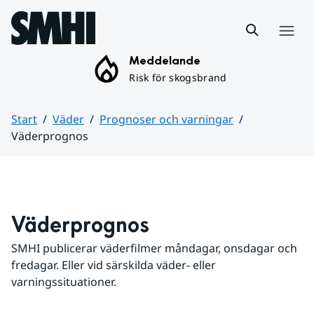
Hoppa till sidans innehåll
Meny
Meddelande
Risk för skogsbrand
Start
Väder
Prognoser och varningar
Väderprognos
Huvudinnehåll
Väderprognos
SMHI publicerar väderfilmer måndagar, onsdagar och 
fredagar. Eller vid särskilda väder- eller 
varningssituationer.