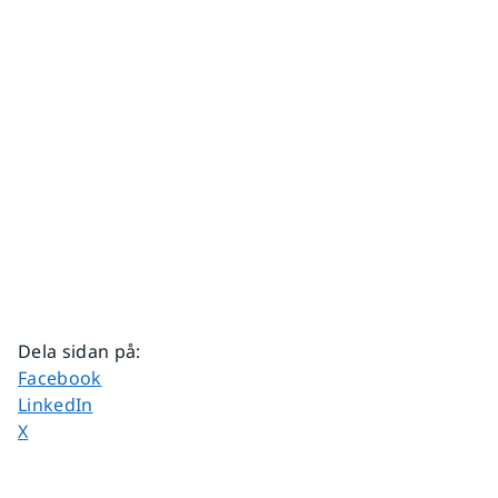
Dela sidan på
:
Dela sidan på
Facebook
Dela sidan på
LinkedIn
Dela sidan på
X