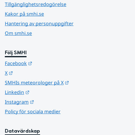
Tillgänglighetsredogörelse
Kakor på smhi.se
Hantering av personuppgifter
Om smhi.se
Följ SMHI
Länk till annan webbplats.
Facebook
Länk till annan webbplats.
X
Länk till annan webbplats.
SMHIs meteorologer på X
Länk till annan webbplats.
Linkedin
Länk till annan webbplats.
Instagram
Policy för sociala medier
Datavärdskap