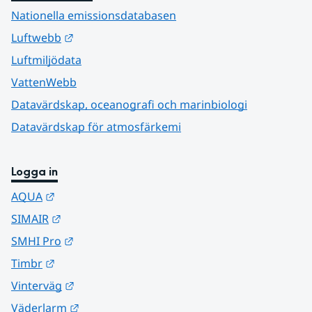
Nationella emissionsdatabasen
Länk till annan webbplats.
Luftwebb
Luftmiljödata
VattenWebb
Datavärdskap, oceanografi och marinbiologi
Datavärdskap för atmosfärkemi
Logga in
Länk till annan webbplats.
AQUA
Länk till annan webbplats.
SIMAIR
Länk till annan webbplats.
SMHI Pro
Länk till annan webbplats.
Timbr
Länk till annan webbplats.
Vinterväg
Länk till annan webbplats.
Väderlarm