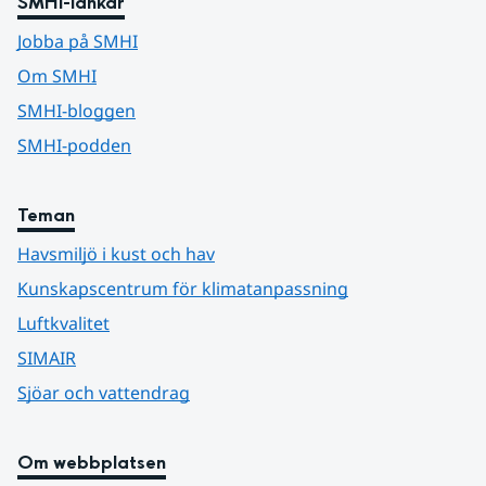
SMHI-länkar
Jobba på SMHI
Om SMHI
SMHI-bloggen
SMHI-podden
Teman
Havsmiljö i kust och hav
Kunskapscentrum för klimatanpassning
Luftkvalitet
SIMAIR
Sjöar och vattendrag
Om webbplatsen