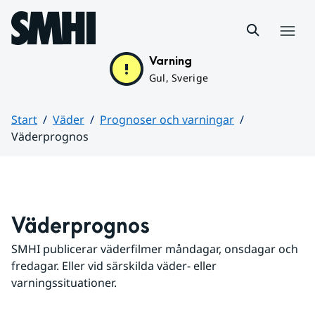
Hoppa till sidans innehåll
Meny
Varning
Gul, Sverige
Start
Väder
Prognoser och varningar
Väderprognos
Huvudinnehåll
Väderprognos
SMHI publicerar väderfilmer måndagar, onsdagar och 
fredagar. Eller vid särskilda väder- eller 
varningssituationer.