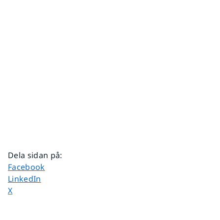
Dela sidan på
:
Dela sidan på
Facebook
Dela sidan på
LinkedIn
Dela sidan på
X