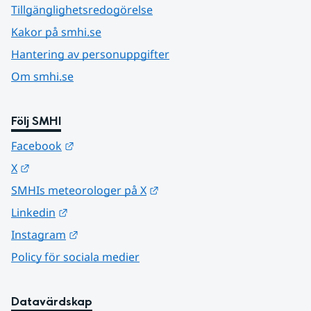
Tillgänglighetsredogörelse
Kakor på smhi.se
Hantering av personuppgifter
Om smhi.se
Följ SMHI
Länk till annan webbplats.
Facebook
Länk till annan webbplats.
X
Länk till annan webbplats.
SMHIs meteorologer på X
Länk till annan webbplats.
Linkedin
Länk till annan webbplats.
Instagram
Policy för sociala medier
Datavärdskap