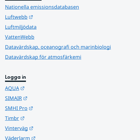
Nationella emissionsdatabasen
Länk till annan webbplats.
Luftwebb
Luftmiljödata
VattenWebb
Datavärdskap, oceanografi och marinbiologi
Datavärdskap för atmosfärkemi
Logga in
Länk till annan webbplats.
AQUA
Länk till annan webbplats.
SIMAIR
Länk till annan webbplats.
SMHI Pro
Länk till annan webbplats.
Timbr
Länk till annan webbplats.
Vinterväg
Länk till annan webbplats.
Väderlarm