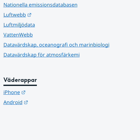
Nationella emissionsdatabasen
Länk till annan webbplats.
Luftwebb
Luftmiljödata
VattenWebb
Datavärdskap, oceanografi och marinbiologi
Datavärdskap för atmosfärkemi
Väderappar
Länk till annan webbplats.
iPhone
Länk till annan webbplats.
Android