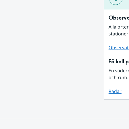
Observa
Alla orte
stationer
Observat
Få koll 
En väder
och rum. 
Radar