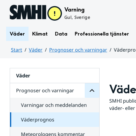
Hoppa till sidans innehåll
Varning
Gul, Sverige
Väder
Klimat
Data
Professionella tjänster
Start
Väder
Prognoser och varningar
Väderpr
varningar
och
Huvudinnehåll
Prognoser
för
Undersidor
Väder
Väde
Prognoser och varningar
SMHI public
Varningar och meddelanden
väder- eller
Väderprognos
Meteorologens kommentar