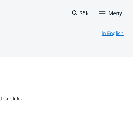
Sök
Meny
In English
 särskilda 