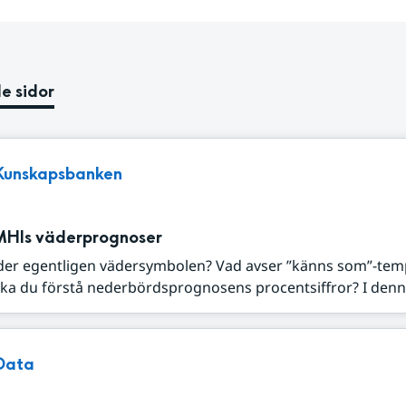
e sidor
Kunskapsbanken
MHIs väderprognoser
der egentligen vädersymbolen? Vad avser ”känns som”-tem
ka du förstå nederbördsprognosens procentsiffror? I denna
Data