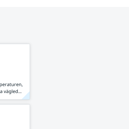
peraturen,
 vägled...