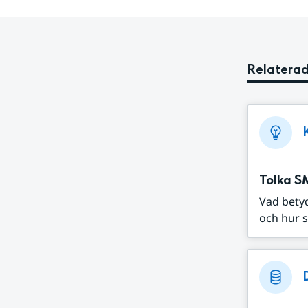
Relaterad
Tolka S
Vad bety
och hur s