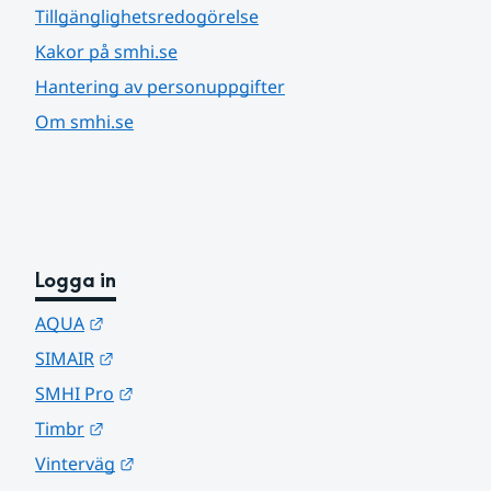
Tillgänglighetsredogörelse
Kakor på smhi.se
Hantering av personuppgifter
Om smhi.se
Logga in
Länk till annan webbplats.
AQUA
Länk till annan webbplats.
SIMAIR
Länk till annan webbplats.
SMHI Pro
Länk till annan webbplats.
Timbr
Länk till annan webbplats.
Vinterväg