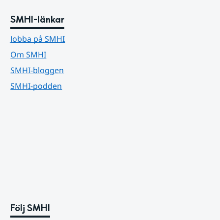
SMHI-länkar
Jobba på SMHI
Om SMHI
SMHI-bloggen
SMHI-podden
Följ SMHI