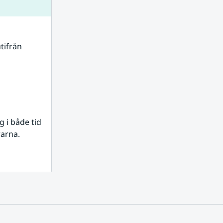
tifrån 
i både tid 
rarna.