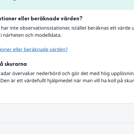
tioner eller beräknade värden?
r har inte observationsstationer, istället beräknas ett värde u
 i närheten och modelldata.
ioner eller beräknade värden?
på skurarna
radar övervakar nederbörd och gör det med hög upplösning 
Den är ett värdefullt hjälpmedel när man vill ha koll på sku