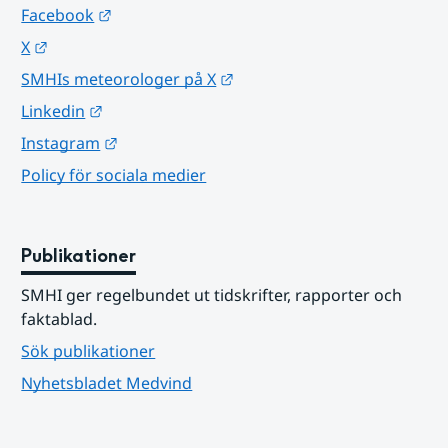
Länk till annan webbplats.
Facebook
Länk till annan webbplats.
X
Länk till annan webbplats.
SMHIs meteorologer på X
Länk till annan webbplats.
Linkedin
Länk till annan webbplats.
Instagram
Policy för sociala medier
Publikationer
SMHI ger regelbundet ut tidskrifter, rapporter och 
faktablad.
Sök publikationer
Nyhetsbladet Medvind