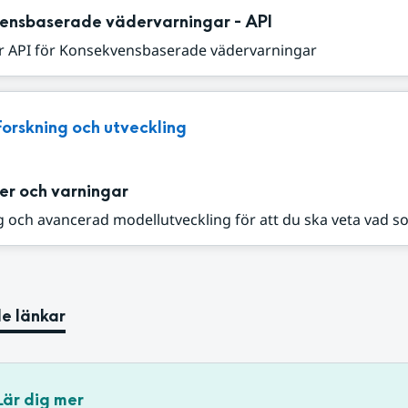
ensbaserade vädervarningar - API
r API för Konsekvensbaserade vädervarningar
Forskning och utveckling
er och varningar
 och avancerad modellutveckling för att du ska veta vad s
e länkar
Lär dig mer