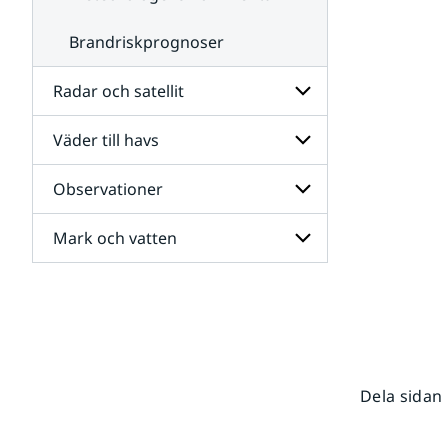
Brandriskprognoser
Radar och satellit
Väder till havs
Undersidor
för
Radar
Observationer
Undersidor
och
för
satellit
Väder
Mark och vatten
Undersidor
till
för
havs
Observationer
Undersidor
för
Mark
och
vatten
Dela sidan