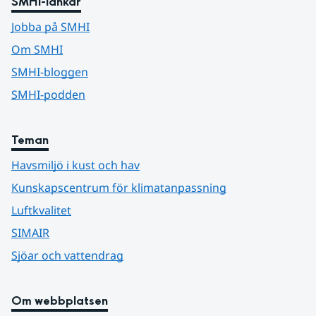
SMHI-länkar
Jobba på SMHI
Om SMHI
SMHI-bloggen
SMHI-podden
Teman
Havsmiljö i kust och hav
Kunskapscentrum för klimatanpassning
Luftkvalitet
SIMAIR
Sjöar och vattendrag
Om webbplatsen