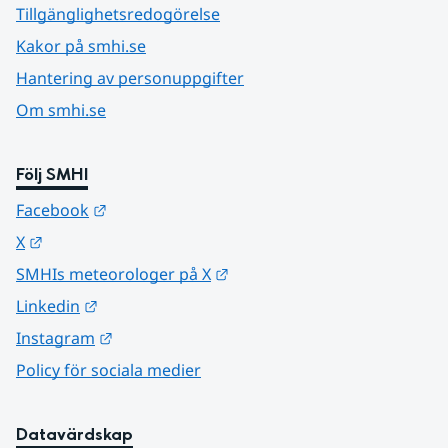
Tillgänglighetsredogörelse
Kakor på smhi.se
Hantering av personuppgifter
Om smhi.se
Följ SMHI
Länk till annan webbplats.
Facebook
Länk till annan webbplats.
X
Länk till annan webbplats.
SMHIs meteorologer på X
Länk till annan webbplats.
Linkedin
Länk till annan webbplats.
Instagram
Policy för sociala medier
Datavärdskap