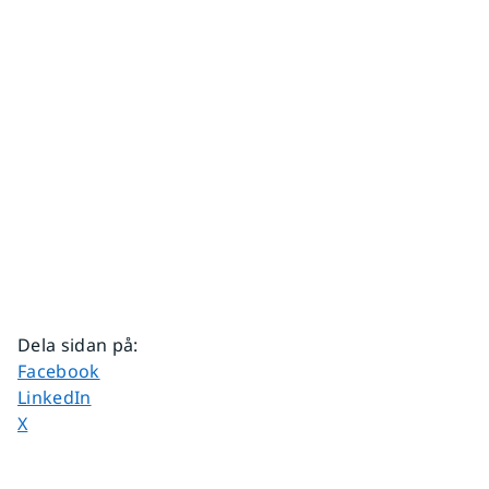
Dela sidan på
:
Dela sidan på
Facebook
Dela sidan på
LinkedIn
Dela sidan på
X