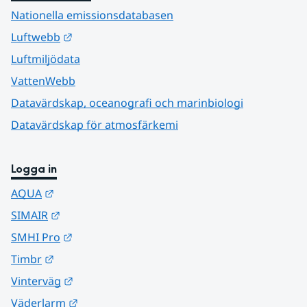
Nationella emissionsdatabasen
Länk till annan webbplats.
Luftwebb
Luftmiljödata
VattenWebb
Datavärdskap, oceanografi och marinbiologi
Datavärdskap för atmosfärkemi
Logga in
Länk till annan webbplats.
AQUA
Länk till annan webbplats.
SIMAIR
Länk till annan webbplats.
SMHI Pro
Länk till annan webbplats.
Timbr
Länk till annan webbplats.
Vinterväg
Länk till annan webbplats.
Väderlarm