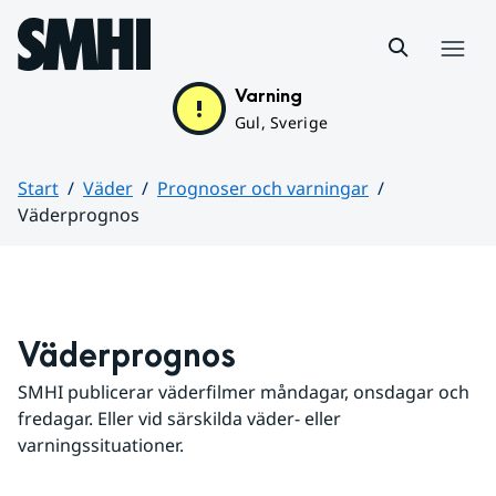
Hoppa till sidans innehåll
Meny
Varning
Gul, Sverige
Start
Väder
Prognoser och varningar
Väderprognos
Huvudinnehåll
Väderprognos
SMHI publicerar väderfilmer måndagar, onsdagar och 
fredagar. Eller vid särskilda väder- eller 
varningssituationer.