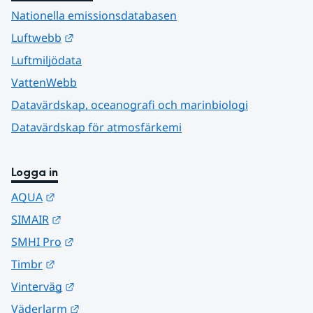
Nationella emissionsdatabasen
Länk till annan webbplats.
Luftwebb
Luftmiljödata
VattenWebb
Datavärdskap, oceanografi och marinbiologi
Datavärdskap för atmosfärkemi
Logga in
Länk till annan webbplats.
AQUA
Länk till annan webbplats.
SIMAIR
Länk till annan webbplats.
SMHI Pro
Länk till annan webbplats.
Timbr
Länk till annan webbplats.
Vinterväg
Länk till annan webbplats.
Väderlarm