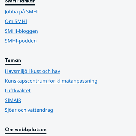
SMHI-länkar
Jobba på SMHI
Om SMHI
SMHI-bloggen
SMHI-podden
Teman
Havsmiljö i kust och hav
Kunskapscentrum för klimatanpassning
Luftkvalitet
SIMAIR
Sjöar och vattendrag
Om webbplatsen