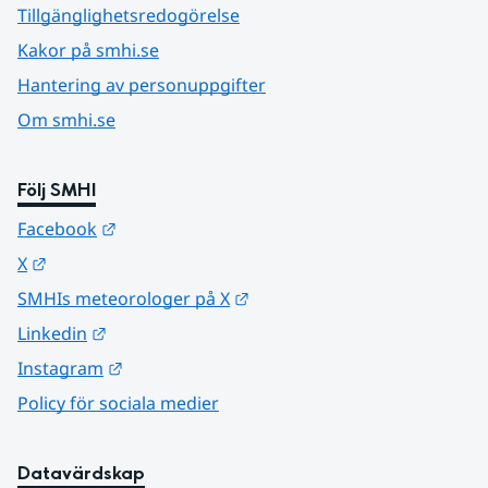
Tillgänglighetsredogörelse
Kakor på smhi.se
Hantering av personuppgifter
Om smhi.se
Följ SMHI
Länk till annan webbplats.
Facebook
Länk till annan webbplats.
X
Länk till annan webbplats.
SMHIs meteorologer på X
Länk till annan webbplats.
Linkedin
Länk till annan webbplats.
Instagram
Policy för sociala medier
Datavärdskap