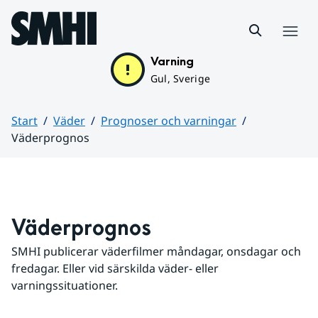
Hoppa till sidans innehåll
Meny
Varning
Gul, Sverige
Start
Väder
Prognoser och varningar
Väderprognos
Huvudinnehåll
Väderprognos
SMHI publicerar väderfilmer måndagar, onsdagar och 
fredagar. Eller vid särskilda väder- eller 
varningssituationer.