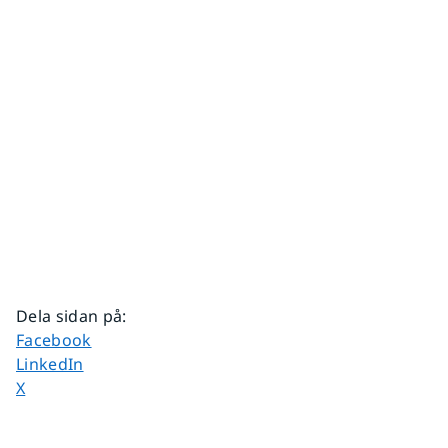
Dela sidan på
:
Dela sidan på
Facebook
Dela sidan på
LinkedIn
Dela sidan på
X