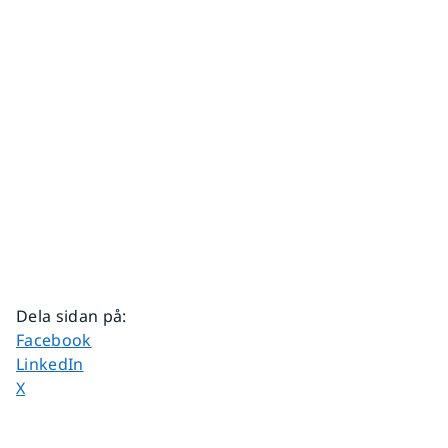
Dela sidan på
:
Dela sidan på
Facebook
Dela sidan på
LinkedIn
Dela sidan på
X