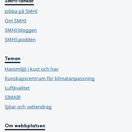
SMHI-länkar
Jobba på SMHI
Om SMHI
SMHI-bloggen
SMHI-podden
Teman
Havsmiljö i kust och hav
Kunskapscentrum för klimatanpassning
Luftkvalitet
SIMAIR
Sjöar och vattendrag
Om webbplatsen