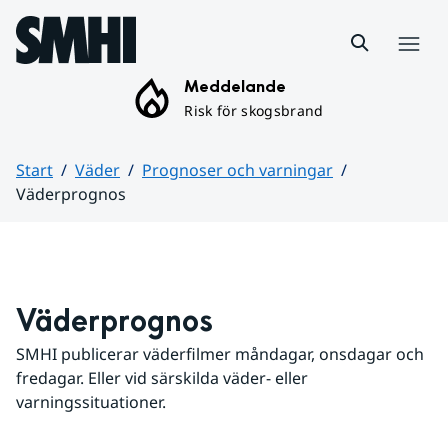
Hoppa till sidans innehåll
Meny
Meddelande
Risk för skogsbrand
Start
Väder
Prognoser och varningar
Väderprognos
Huvudinnehåll
Väderprognos
SMHI publicerar väderfilmer måndagar, onsdagar och 
fredagar. Eller vid särskilda väder- eller 
varningssituationer.