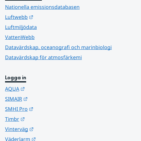
Nationella emissionsdatabasen
Länk till annan webbplats.
Luftwebb
Luftmiljödata
VattenWebb
Datavärdskap, oceanografi och marinbiologi
Datavärdskap för atmosfärkemi
Logga in
Länk till annan webbplats.
AQUA
Länk till annan webbplats.
SIMAIR
Länk till annan webbplats.
SMHI Pro
Länk till annan webbplats.
Timbr
Länk till annan webbplats.
Vinterväg
Länk till annan webbplats.
Väderlarm