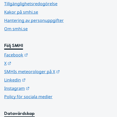
Tillgänglighetsredogörelse
Kakor på smhi.se
Hantering av personuppgifter
Om smhi.se
Följ SMHI
Länk till annan webbplats.
Facebook
Länk till annan webbplats.
X
Länk till annan webbplats.
SMHIs meteorologer på X
Länk till annan webbplats.
Linkedin
Länk till annan webbplats.
Instagram
Policy för sociala medier
Datavärdskap