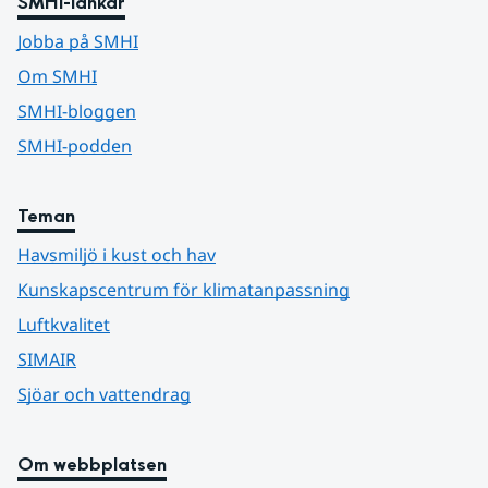
SMHI-länkar
Jobba på SMHI
Om SMHI
SMHI-bloggen
SMHI-podden
Teman
Havsmiljö i kust och hav
Kunskapscentrum för klimatanpassning
Luftkvalitet
SIMAIR
Sjöar och vattendrag
Om webbplatsen