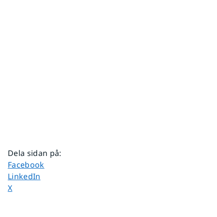
Dela sidan på
:
Dela sidan på
Facebook
Dela sidan på
LinkedIn
Dela sidan på
X