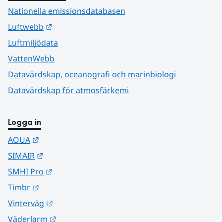
Nationella emissionsdatabasen
Länk till annan webbplats.
Luftwebb
Luftmiljödata
VattenWebb
Datavärdskap, oceanografi och marinbiologi
Datavärdskap för atmosfärkemi
Logga in
Länk till annan webbplats.
AQUA
Länk till annan webbplats.
SIMAIR
Länk till annan webbplats.
SMHI Pro
Länk till annan webbplats.
Timbr
Länk till annan webbplats.
Vinterväg
Länk till annan webbplats.
Väderlarm