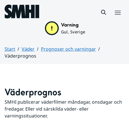
Hoppa till sidans innehåll
Meny
Varning
Gul, Sverige
Start
Väder
Prognoser och varningar
Väderprognos
Huvudinnehåll
Väderprognos
SMHI publicerar väderfilmer måndagar, onsdagar och 
fredagar. Eller vid särskilda väder- eller 
varningssituationer.