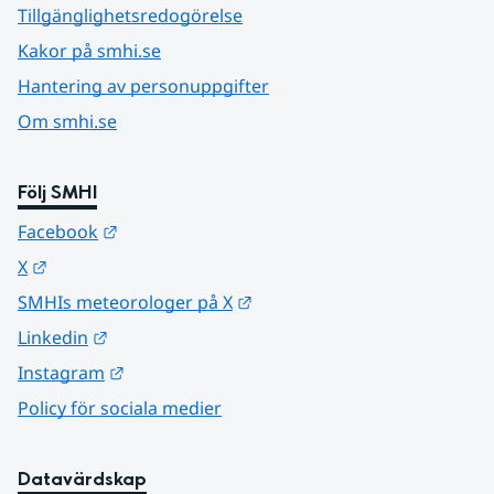
Tillgänglighetsredogörelse
Kakor på smhi.se
Hantering av personuppgifter
Om smhi.se
Följ SMHI
Länk till annan webbplats.
Facebook
Länk till annan webbplats.
X
Länk till annan webbplats.
SMHIs meteorologer på X
Länk till annan webbplats.
Linkedin
Länk till annan webbplats.
Instagram
Policy för sociala medier
Datavärdskap