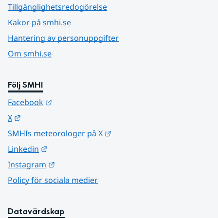
Tillgänglighetsredogörelse
Kakor på smhi.se
Hantering av personuppgifter
Om smhi.se
Följ SMHI
Länk till annan webbplats.
Facebook
Länk till annan webbplats.
X
Länk till annan webbplats.
SMHIs meteorologer på X
Länk till annan webbplats.
Linkedin
Länk till annan webbplats.
Instagram
Policy för sociala medier
Datavärdskap