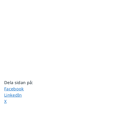
Dela sidan på
:
Dela sidan på
Facebook
Dela sidan på
LinkedIn
Dela sidan på
X