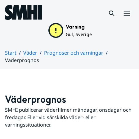
Hoppa till sidans innehåll
Meny
Varning
Gul, Sverige
Start
Väder
Prognoser och varningar
Väderprognos
Huvudinnehåll
Väderprognos
SMHI publicerar väderfilmer måndagar, onsdagar och 
fredagar. Eller vid särskilda väder- eller 
varningssituationer.