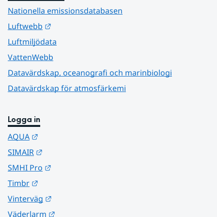
Nationella emissionsdatabasen
Länk till annan webbplats.
Luftwebb
Luftmiljödata
VattenWebb
Datavärdskap, oceanografi och marinbiologi
Datavärdskap för atmosfärkemi
Logga in
Länk till annan webbplats.
AQUA
Länk till annan webbplats.
SIMAIR
Länk till annan webbplats.
SMHI Pro
Länk till annan webbplats.
Timbr
Länk till annan webbplats.
Vinterväg
Länk till annan webbplats.
Väderlarm