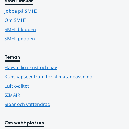
SMHI-länkar
Jobba på SMHI
Om SMHI
SMHI-bloggen
SMHI-podden
Teman
Havsmiljö i kust och hav
Kunskapscentrum för klimatanpassning
Luftkvalitet
SIMAIR
Sjöar och vattendrag
Om webbplatsen