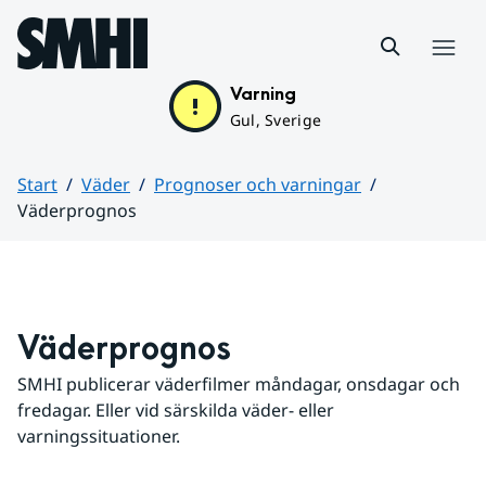
Hoppa till sidans innehåll
Meny
Varning
Gul, Sverige
Start
Väder
Prognoser och varningar
Väderprognos
Huvudinnehåll
Väderprognos
SMHI publicerar väderfilmer måndagar, onsdagar och 
fredagar. Eller vid särskilda väder- eller 
varningssituationer.