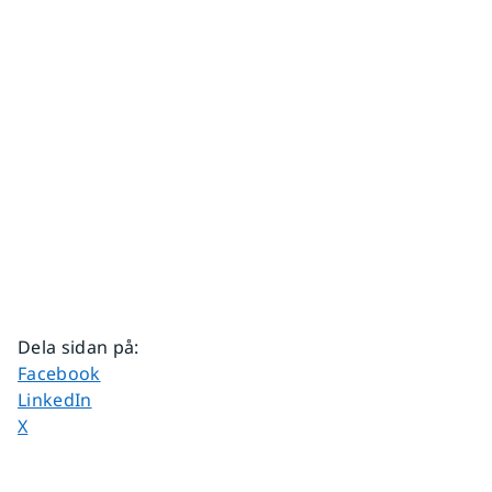
Dela sidan på
:
Dela sidan på
Facebook
Dela sidan på
LinkedIn
Dela sidan på
X