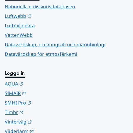
Nationella emissionsdatabasen
Länk till annan webbplats.
Luftwebb
Luftmiljödata
VattenWebb
Datavärdskap, oceanografi och marinbiologi
Datavärdskap för atmosfärkemi
Logga in
Länk till annan webbplats.
AQUA
Länk till annan webbplats.
SIMAIR
Länk till annan webbplats.
SMHI Pro
Länk till annan webbplats.
Timbr
Länk till annan webbplats.
Vinterväg
Länk till annan webbplats.
Väderlarm