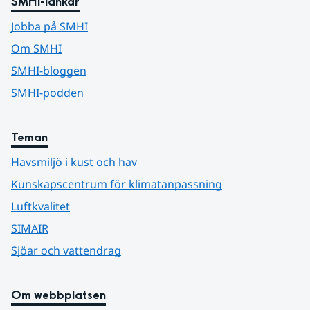
SMHI-länkar
Jobba på SMHI
Om SMHI
SMHI-bloggen
SMHI-podden
Teman
Havsmiljö i kust och hav
Kunskapscentrum för klimatanpassning
Luftkvalitet
SIMAIR
Sjöar och vattendrag
Om webbplatsen