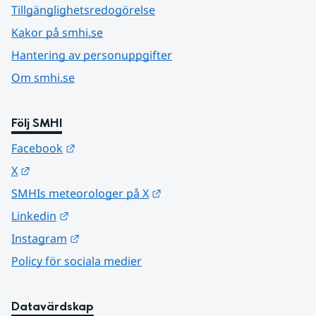
Tillgänglighetsredogörelse
Kakor på smhi.se
Hantering av personuppgifter
Om smhi.se
Följ SMHI
Länk till annan webbplats.
Facebook
Länk till annan webbplats.
X
Länk till annan webbplats.
SMHIs meteorologer på X
Länk till annan webbplats.
Linkedin
Länk till annan webbplats.
Instagram
Policy för sociala medier
Datavärdskap