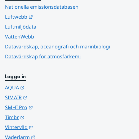
Nationella emissionsdatabasen
Länk till annan webbplats.
Luftwebb
Luftmiljödata
VattenWebb
Datavärdskap, oceanografi och marinbiologi
Datavärdskap för atmosfärkemi
Logga in
Länk till annan webbplats.
AQUA
Länk till annan webbplats.
SIMAIR
Länk till annan webbplats.
SMHI Pro
Länk till annan webbplats.
Timbr
Länk till annan webbplats.
Vinterväg
Länk till annan webbplats.
Väderlarm