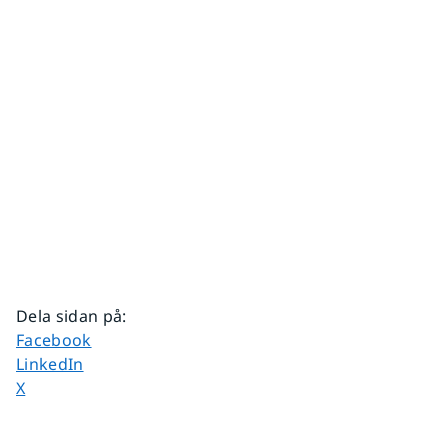
Dela sidan på
:
Dela sidan på
Facebook
Dela sidan på
LinkedIn
Dela sidan på
X