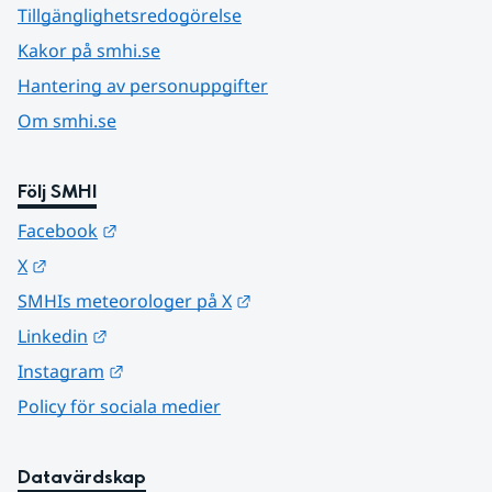
Tillgänglighetsredogörelse
Kakor på smhi.se
Hantering av personuppgifter
Om smhi.se
Följ SMHI
Länk till annan webbplats.
Facebook
Länk till annan webbplats.
X
Länk till annan webbplats.
SMHIs meteorologer på X
Länk till annan webbplats.
Linkedin
Länk till annan webbplats.
Instagram
Policy för sociala medier
Datavärdskap