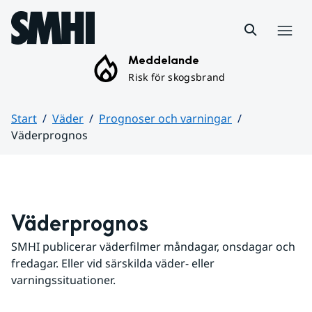
Hoppa till sidans innehåll
Meny
Meddelande
Risk för skogsbrand
Start
Väder
Prognoser och varningar
Väderprognos
Huvudinnehåll
Väderprognos
SMHI publicerar väderfilmer måndagar, onsdagar och 
fredagar. Eller vid särskilda väder- eller 
varningssituationer.