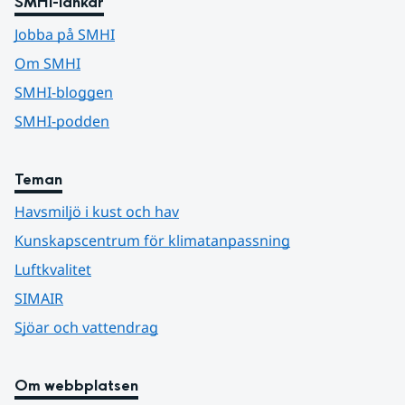
SMHI-länkar
Jobba på SMHI
Om SMHI
SMHI-bloggen
SMHI-podden
Teman
Havsmiljö i kust och hav
Kunskapscentrum för klimatanpassning
Luftkvalitet
SIMAIR
Sjöar och vattendrag
Om webbplatsen