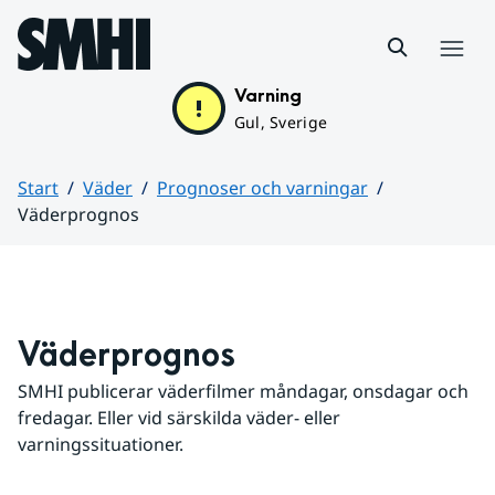
Hoppa till sidans innehåll
Meny
Varning
Gul, Sverige
Start
Väder
Prognoser och varningar
Väderprognos
Huvudinnehåll
Väderprognos
SMHI publicerar väderfilmer måndagar, onsdagar och 
fredagar. Eller vid särskilda väder- eller 
varningssituationer.