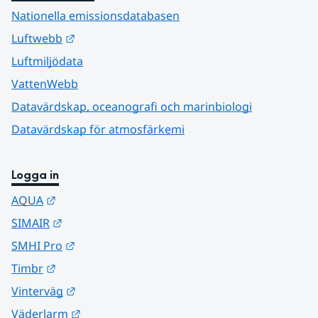
Nationella emissionsdatabasen
Länk till annan webbplats.
Luftwebb
Luftmiljödata
VattenWebb
Datavärdskap, oceanografi och marinbiologi
Datavärdskap för atmosfärkemi
Logga in
Länk till annan webbplats.
AQUA
Länk till annan webbplats.
SIMAIR
Länk till annan webbplats.
SMHI Pro
Länk till annan webbplats.
Timbr
Länk till annan webbplats.
Vinterväg
Länk till annan webbplats.
Väderlarm