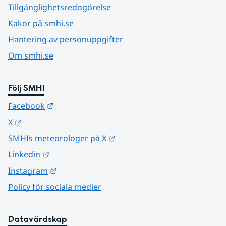
Tillgänglighetsredogörelse
Kakor på smhi.se
Hantering av personuppgifter
Om smhi.se
Följ SMHI
Länk till annan webbplats.
Facebook
Länk till annan webbplats.
X
Länk till annan webbplats.
SMHIs meteorologer på X
Länk till annan webbplats.
Linkedin
Länk till annan webbplats.
Instagram
Policy för sociala medier
Datavärdskap