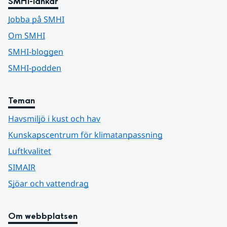
SMHI-länkar
Jobba på SMHI
Om SMHI
SMHI-bloggen
SMHI-podden
Teman
Havsmiljö i kust och hav
Kunskapscentrum för klimatanpassning
Luftkvalitet
SIMAIR
Sjöar och vattendrag
Om webbplatsen