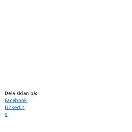
Dela sidan på
:
Dela sidan på
Facebook
Dela sidan på
LinkedIn
Dela sidan på
X