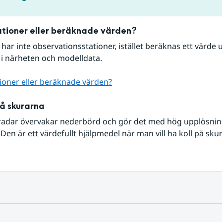
tioner eller beräknade värden?
r har inte observationsstationer, istället beräknas ett värde u
 i närheten och modelldata.
ioner eller beräknade värden?
på skurarna
radar övervakar nederbörd och gör det med hög upplösning 
Den är ett värdefullt hjälpmedel när man vill ha koll på sku