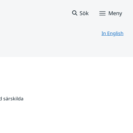
Sök
Meny
In English
 särskilda 