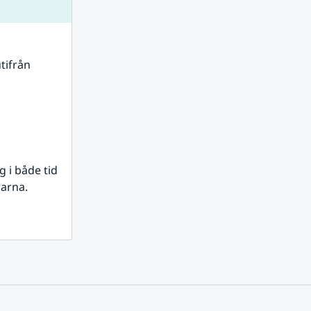
tifrån 
i både tid 
rarna.