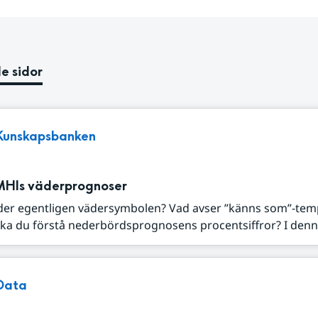
e sidor
Kunskapsbanken
MHIs väderprognoser
der egentligen vädersymbolen? Vad avser ”känns som”-tem
ka du förstå nederbördsprognosens procentsiffror? I denna
Data