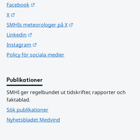
Länk till annan webbplats.
Facebook
Länk till annan webbplats.
X
Länk till annan webbplats.
SMHIs meteorologer på X
Länk till annan webbplats.
Linkedin
Länk till annan webbplats.
Instagram
Policy för sociala medier
Publikationer
SMHI ger regelbundet ut tidskrifter, rapporter och 
faktablad.
Sök publikationer
Nyhetsbladet Medvind