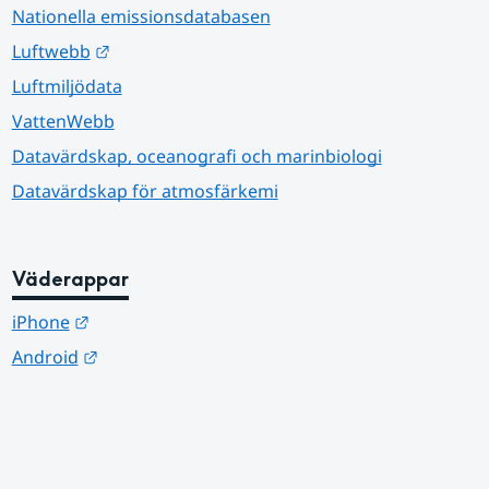
Nationella emissionsdatabasen
Länk till annan webbplats.
Luftwebb
Luftmiljödata
VattenWebb
Datavärdskap, oceanografi och marinbiologi
Datavärdskap för atmosfärkemi
Väderappar
Länk till annan webbplats.
iPhone
Länk till annan webbplats.
Android