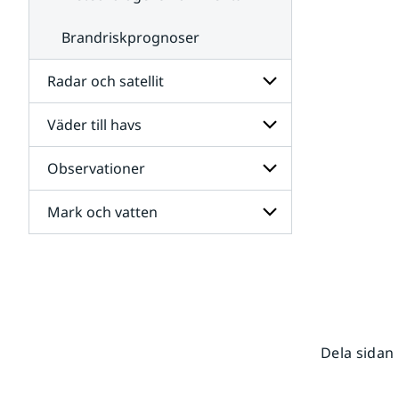
Brandriskprognoser
Radar och satellit
Väder till havs
Undersidor
för
Radar
Observationer
Undersidor
och
för
satellit
Väder
Mark och vatten
Undersidor
till
för
havs
Observationer
Undersidor
för
Mark
och
vatten
Dela sidan