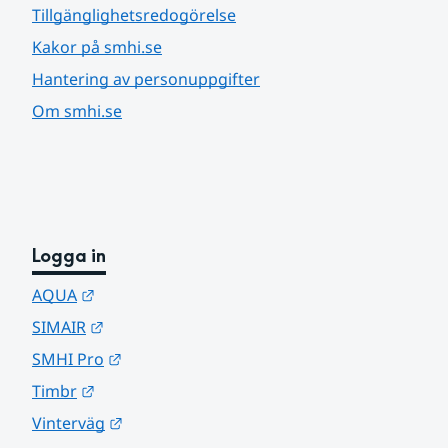
Tillgänglighetsredogörelse
Kakor på smhi.se
Hantering av personuppgifter
Om smhi.se
Logga in
Länk till annan webbplats.
AQUA
Länk till annan webbplats.
SIMAIR
Länk till annan webbplats.
SMHI Pro
Länk till annan webbplats.
Timbr
Länk till annan webbplats.
Vinterväg