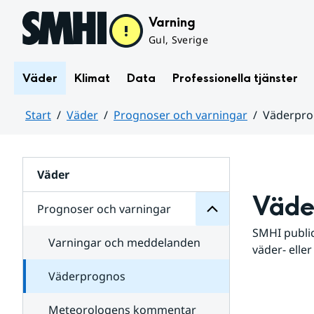
Hoppa till sidans innehåll
Varning
Gul, Sverige
Väder
Klimat
Data
Professionella tjänster
Start
Väder
Prognoser och varningar
Väderpr
varningar
och
Huvudinnehåll
Prognoser
för
Undersidor
Väder
Väde
Prognoser och varningar
SMHI public
Varningar och meddelanden
väder- eller
Väderprognos
Meteorologens kommentar