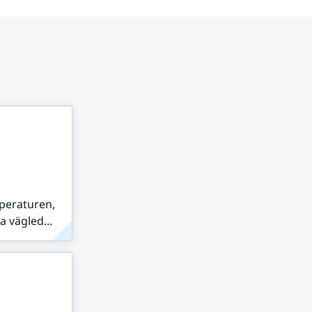
peraturen,
 vägled...