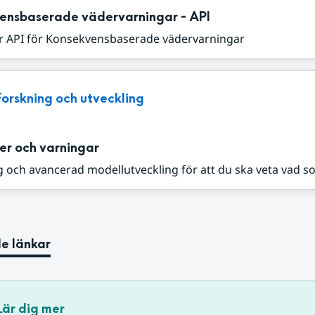
ensbaserade vädervarningar - API
r API för Konsekvensbaserade vädervarningar
Forskning och utveckling
er och varningar
 och avancerad modellutveckling för att du ska veta vad s
e länkar
Lär dig mer