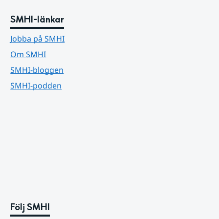
SMHI-länkar
Jobba på SMHI
Om SMHI
SMHI-bloggen
SMHI-podden
Följ SMHI