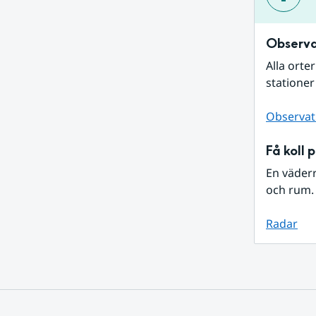
Observa
Alla orte
stationer
Observat
Få koll 
En väder
och rum. 
Radar