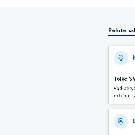
Relaterad
Tolka S
Vad bety
och hur s