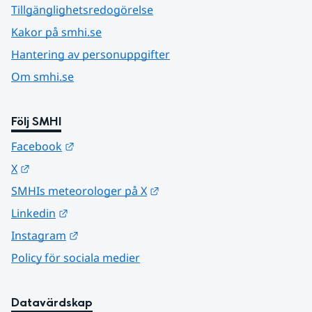
Tillgänglighetsredogörelse
Kakor på smhi.se
Hantering av personuppgifter
Om smhi.se
Följ SMHI
Länk till annan webbplats.
Facebook
Länk till annan webbplats.
X
Länk till annan webbplats.
SMHIs meteorologer på X
Länk till annan webbplats.
Linkedin
Länk till annan webbplats.
Instagram
Policy för sociala medier
Datavärdskap