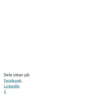
Dela sidan på
:
Dela sidan på
Facebook
Dela sidan på
LinkedIn
Dela sidan på
X