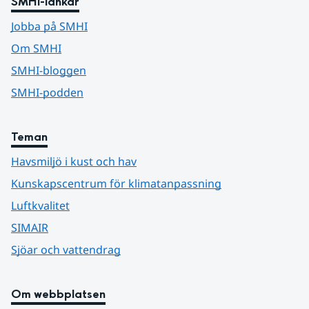
SMHI-länkar
Jobba på SMHI
Om SMHI
SMHI-bloggen
SMHI-podden
Teman
Havsmiljö i kust och hav
Kunskapscentrum för klimatanpassning
Luftkvalitet
SIMAIR
Sjöar och vattendrag
Om webbplatsen