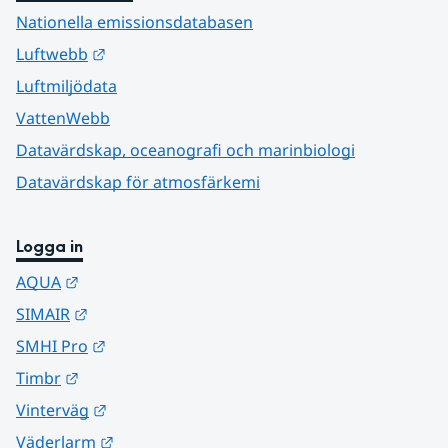
Nationella emissionsdatabasen
Länk till annan webbplats.
Luftwebb
Luftmiljödata
VattenWebb
Datavärdskap, oceanografi och marinbiologi
Datavärdskap för atmosfärkemi
Logga in
Länk till annan webbplats.
AQUA
Länk till annan webbplats.
SIMAIR
Länk till annan webbplats.
SMHI Pro
Länk till annan webbplats.
Timbr
Länk till annan webbplats.
Vinterväg
Länk till annan webbplats.
Väderlarm