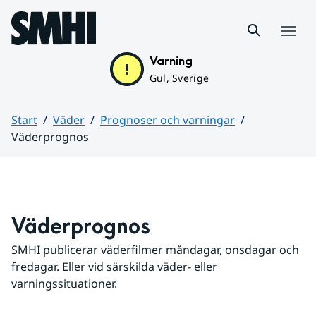
Hoppa till sidans innehåll
Meny
Varning
Gul, Sverige
Start
Väder
Prognoser och varningar
Väderprognos
Huvudinnehåll
Väderprognos
SMHI publicerar väderfilmer måndagar, onsdagar och 
fredagar. Eller vid särskilda väder- eller 
varningssituationer.