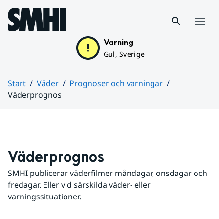
Hoppa till sidans innehåll
Meny
Varning
Gul, Sverige
Start
Väder
Prognoser och varningar
Väderprognos
Huvudinnehåll
Väderprognos
SMHI publicerar väderfilmer måndagar, onsdagar och 
fredagar. Eller vid särskilda väder- eller 
varningssituationer.