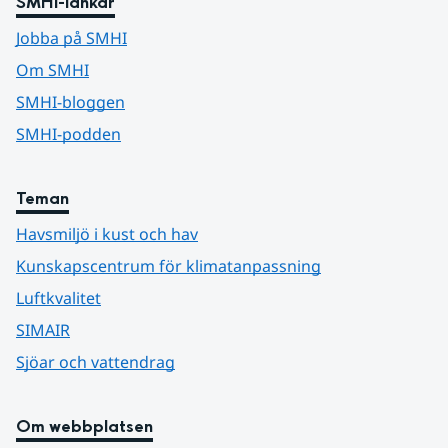
SMHI-länkar
Jobba på SMHI
Om SMHI
SMHI-bloggen
SMHI-podden
Teman
Havsmiljö i kust och hav
Kunskapscentrum för klimatanpassning
Luftkvalitet
SIMAIR
Sjöar och vattendrag
Om webbplatsen