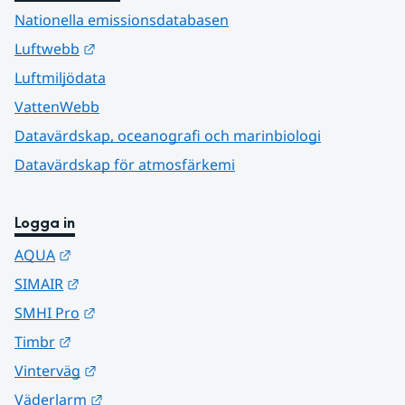
Nationella emissionsdatabasen
Länk till annan webbplats.
Luftwebb
Luftmiljödata
VattenWebb
Datavärdskap, oceanografi och marinbiologi
Datavärdskap för atmosfärkemi
Logga in
Länk till annan webbplats.
AQUA
Länk till annan webbplats.
SIMAIR
Länk till annan webbplats.
SMHI Pro
Länk till annan webbplats.
Timbr
Länk till annan webbplats.
Vinterväg
Länk till annan webbplats.
Väderlarm