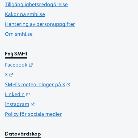
Tillgänglighetsredogörelse
Kakor på smhi.se
Hantering av personuppgifter
Om smhi.se
Följ SMHI
Länk till annan webbplats.
Facebook
Länk till annan webbplats.
X
Länk till annan webbplats.
SMHIs meteorologer på X
Länk till annan webbplats.
Linkedin
Länk till annan webbplats.
Instagram
Policy för sociala medier
Datavärdskap