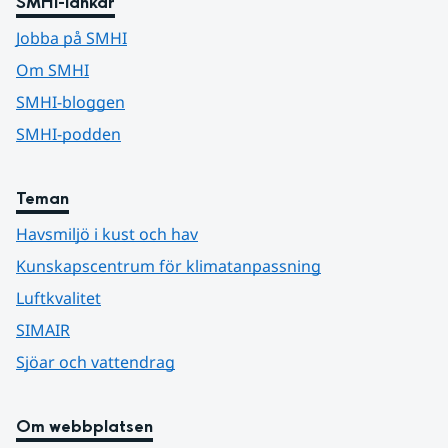
SMHI-länkar
Jobba på SMHI
Om SMHI
SMHI-bloggen
SMHI-podden
Teman
Havsmiljö i kust och hav
Kunskapscentrum för klimatanpassning
Luftkvalitet
SIMAIR
Sjöar och vattendrag
Om webbplatsen