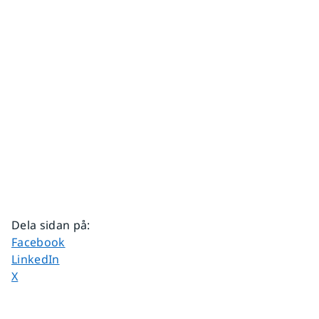
Dela sidan på
:
Dela sidan på
Facebook
Dela sidan på
LinkedIn
Dela sidan på
X