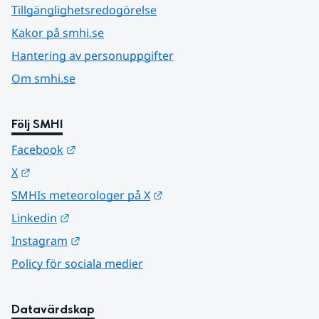
Tillgänglighetsredogörelse
Kakor på smhi.se
Hantering av personuppgifter
Om smhi.se
Följ SMHI
Länk till annan webbplats.
Facebook
Länk till annan webbplats.
X
Länk till annan webbplats.
SMHIs meteorologer på X
Länk till annan webbplats.
Linkedin
Länk till annan webbplats.
Instagram
Policy för sociala medier
Datavärdskap