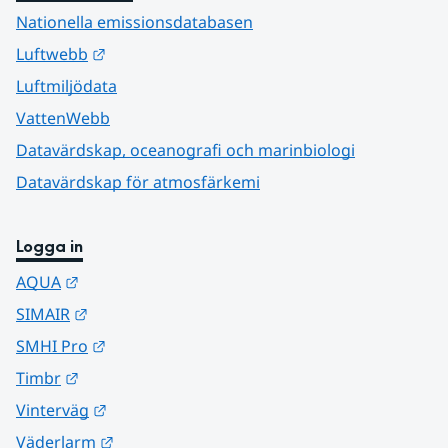
Nationella emissionsdatabasen
Länk till annan webbplats.
Luftwebb
Luftmiljödata
VattenWebb
Datavärdskap, oceanografi och marinbiologi
Datavärdskap för atmosfärkemi
Logga in
Länk till annan webbplats.
AQUA
Länk till annan webbplats.
SIMAIR
Länk till annan webbplats.
SMHI Pro
Länk till annan webbplats.
Timbr
Länk till annan webbplats.
Vinterväg
Länk till annan webbplats.
Väderlarm