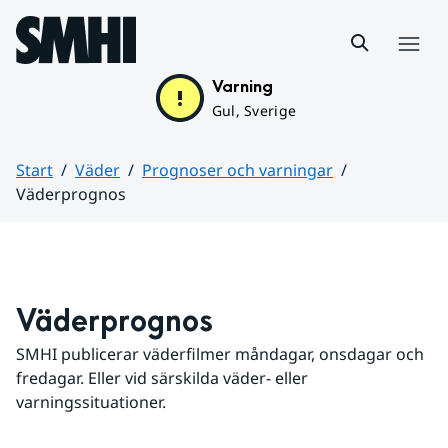
Hoppa till sidans innehåll
Meny
Varning
Gul, Sverige
Start
Väder
Prognoser och varningar
Väderprognos
Huvudinnehåll
Väderprognos
SMHI publicerar väderfilmer måndagar, onsdagar och 
fredagar. Eller vid särskilda väder- eller 
varningssituationer.