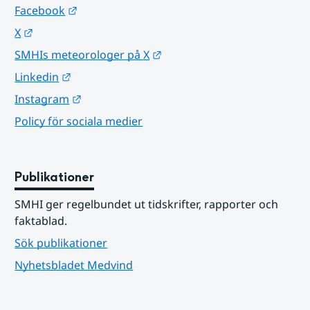
Länk till annan webbplats.
Facebook
Länk till annan webbplats.
X
Länk till annan webbplats.
SMHIs meteorologer på X
Länk till annan webbplats.
Linkedin
Länk till annan webbplats.
Instagram
Policy för sociala medier
Publikationer
SMHI ger regelbundet ut tidskrifter, rapporter och 
faktablad.
Sök publikationer
Nyhetsbladet Medvind