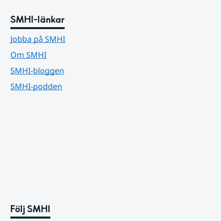
SMHI-länkar
Jobba på SMHI
Om SMHI
SMHI-bloggen
SMHI-podden
Följ SMHI