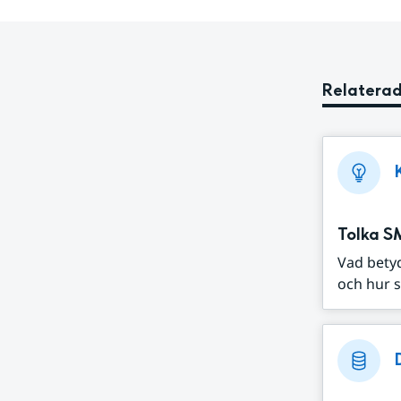
Relaterad
Tolka S
Vad bety
och hur s