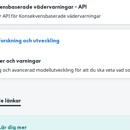
ensbaserade vädervarningar - API
r API för Konsekvensbaserade vädervarningar
Forskning och utveckling
er och varningar
 och avancerad modellutveckling för att du ska veta vad s
e länkar
Lär dig mer