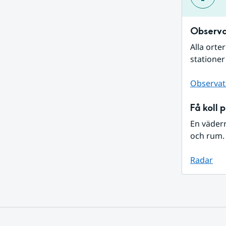
Observa
Alla orte
stationer
Observat
Få koll 
En väder
och rum. 
Radar