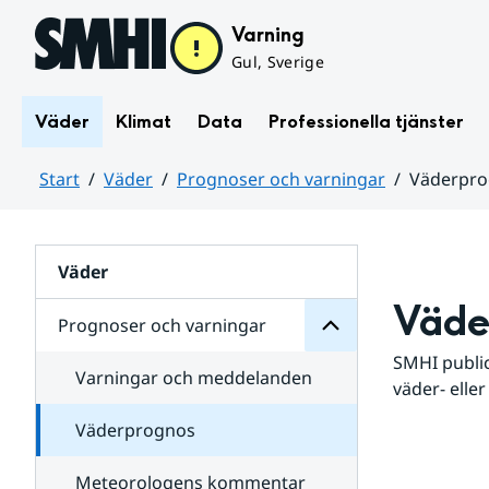
Hoppa till sidans innehåll
Varning
Gul, Sverige
Väder
Klimat
Data
Professionella tjänster
Start
Väder
Prognoser och varningar
Väderpr
varningar
och
Huvudinnehåll
Prognoser
för
Undersidor
Väder
Väde
Prognoser och varningar
SMHI public
Varningar och meddelanden
väder- eller
Väderprognos
Meteorologens kommentar