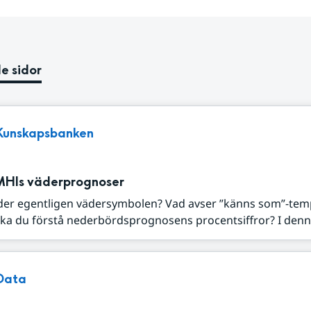
e sidor
Kunskapsbanken
MHIs väderprognoser
der egentligen vädersymbolen? Vad avser ”känns som”-tem
ka du förstå nederbördsprognosens procentsiffror? I denna
Data