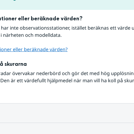
tioner eller beräknade värden?
r har inte observationsstationer, istället beräknas ett värde u
 i närheten och modelldata.
ioner eller beräknade värden?
på skurarna
radar övervakar nederbörd och gör det med hög upplösning 
Den är ett värdefullt hjälpmedel när man vill ha koll på sku