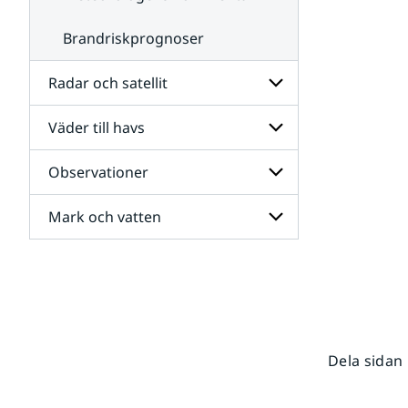
Brandriskprognoser
Radar och satellit
Väder till havs
Undersidor
för
Radar
Observationer
Undersidor
och
för
satellit
Väder
Mark och vatten
Undersidor
till
för
havs
Observationer
Undersidor
för
Mark
och
vatten
Dela sidan