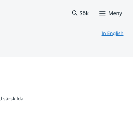
Sök
Meny
In English
 särskilda 