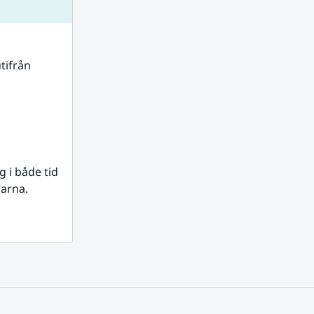
tifrån 
i både tid 
rarna.