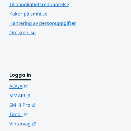
Tillgänglighetsredogörelse
Kakor på smhi.se
Hantering av personuppgifter
Om smhi.se
Logga in
Länk till annan webbplats.
AQUA
Länk till annan webbplats.
SIMAIR
Länk till annan webbplats.
SMHI Pro
Länk till annan webbplats.
Timbr
Länk till annan webbplats.
Vinterväg