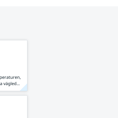
peraturen,
 vägled...