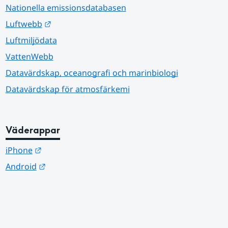
Nationella emissionsdatabasen
Länk till annan webbplats.
Luftwebb
Luftmiljödata
VattenWebb
Datavärdskap, oceanografi och marinbiologi
Datavärdskap för atmosfärkemi
Väderappar
Länk till annan webbplats.
iPhone
Länk till annan webbplats.
Android