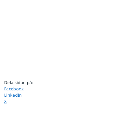
Dela sidan på
:
Dela sidan på
Facebook
Dela sidan på
LinkedIn
Dela sidan på
X