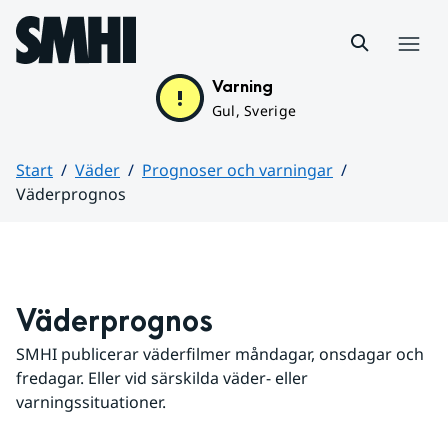
Hoppa till sidans innehåll
Meny
Varning
Gul, Sverige
Start
Väder
Prognoser och varningar
Väderprognos
Huvudinnehåll
Väderprognos
SMHI publicerar väderfilmer måndagar, onsdagar och 
fredagar. Eller vid särskilda väder- eller 
varningssituationer.