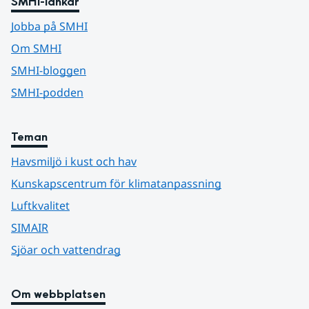
SMHI-länkar
Jobba på SMHI
Om SMHI
SMHI-bloggen
SMHI-podden
Teman
Havsmiljö i kust och hav
Kunskapscentrum för klimatanpassning
Luftkvalitet
SIMAIR
Sjöar och vattendrag
Om webbplatsen