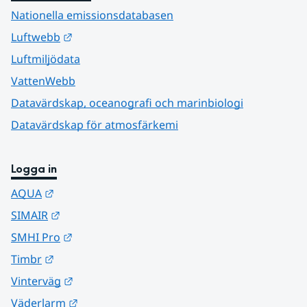
Nationella emissionsdatabasen
Länk till annan webbplats.
Luftwebb
Luftmiljödata
VattenWebb
Datavärdskap, oceanografi och marinbiologi
Datavärdskap för atmosfärkemi
Logga in
Länk till annan webbplats.
AQUA
Länk till annan webbplats.
SIMAIR
Länk till annan webbplats.
SMHI Pro
Länk till annan webbplats.
Timbr
Länk till annan webbplats.
Vinterväg
Länk till annan webbplats.
Väderlarm