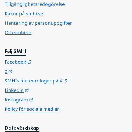
Tillgänglighetsredogörelse
Kakor på smhi.se
Hantering av personuppgifter
Om smhi.se
Följ SMHI
Länk till annan webbplats.
Facebook
Länk till annan webbplats.
X
Länk till annan webbplats.
SMHIs meteorologer på X
Länk till annan webbplats.
Linkedin
Länk till annan webbplats.
Instagram
Policy för sociala medier
Datavärdskap