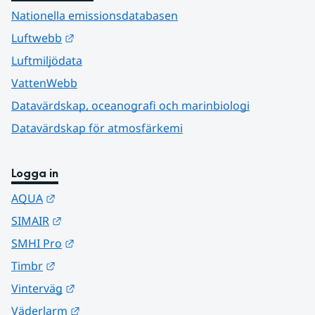
Nationella emissionsdatabasen
Länk till annan webbplats.
Luftwebb
Luftmiljödata
VattenWebb
Datavärdskap, oceanografi och marinbiologi
Datavärdskap för atmosfärkemi
Logga in
Länk till annan webbplats.
AQUA
Länk till annan webbplats.
SIMAIR
Länk till annan webbplats.
SMHI Pro
Länk till annan webbplats.
Timbr
Länk till annan webbplats.
Vinterväg
Länk till annan webbplats.
Väderlarm