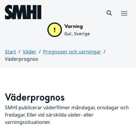
Hoppa till sidans innehåll
Meny
Varning
Gul, Sverige
Start
Väder
Prognoser och varningar
Väderprognos
Huvudinnehåll
Väderprognos
SMHI publicerar väderfilmer måndagar, onsdagar och 
fredagar. Eller vid särskilda väder- eller 
varningssituationer.