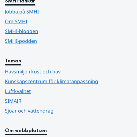
SMHI-länkar
Jobba på SMHI
Om SMHI
SMHI-bloggen
SMHI-podden
Teman
Havsmiljö i kust och hav
Kunskapscentrum för klimatanpassning
Luftkvalitet
SIMAIR
Sjöar och vattendrag
Om webbplatsen