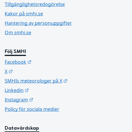
Tillgänglighetsredogörelse
Kakor på smhi.se
Hantering av personuppgifter
Om smhi.se
Följ SMHI
Länk till annan webbplats.
Facebook
Länk till annan webbplats.
X
Länk till annan webbplats.
SMHIs meteorologer på X
Länk till annan webbplats.
Linkedin
Länk till annan webbplats.
Instagram
Policy för sociala medier
Datavärdskap