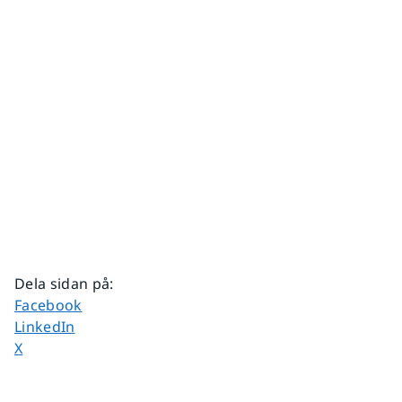
Dela sidan på
:
Dela sidan på
Facebook
Dela sidan på
LinkedIn
Dela sidan på
X