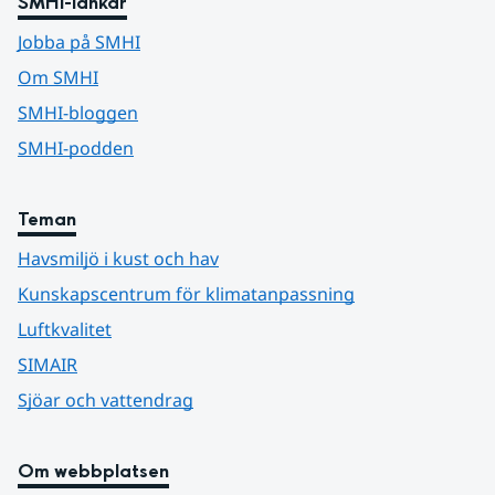
SMHI-länkar
Jobba på SMHI
Om SMHI
SMHI-bloggen
SMHI-podden
Teman
Havsmiljö i kust och hav
Kunskapscentrum för klimatanpassning
Luftkvalitet
SIMAIR
Sjöar och vattendrag
Om webbplatsen