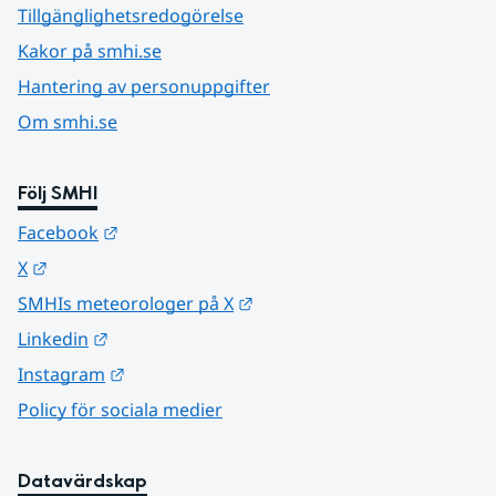
Tillgänglighetsredogörelse
Kakor på smhi.se
Hantering av personuppgifter
Om smhi.se
Följ SMHI
Länk till annan webbplats.
Facebook
Länk till annan webbplats.
X
Länk till annan webbplats.
SMHIs meteorologer på X
Länk till annan webbplats.
Linkedin
Länk till annan webbplats.
Instagram
Policy för sociala medier
Datavärdskap