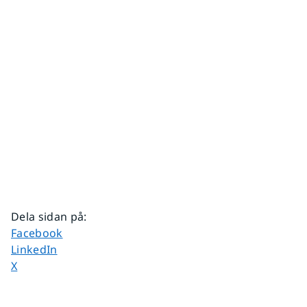
Dela sidan på
:
Dela sidan på
Facebook
Dela sidan på
LinkedIn
Dela sidan på
X