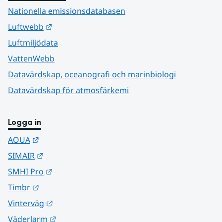
Nationella emissionsdatabasen
Länk till annan webbplats.
Luftwebb
Luftmiljödata
VattenWebb
Datavärdskap, oceanografi och marinbiologi
Datavärdskap för atmosfärkemi
Logga in
Länk till annan webbplats.
AQUA
Länk till annan webbplats.
SIMAIR
Länk till annan webbplats.
SMHI Pro
Länk till annan webbplats.
Timbr
Länk till annan webbplats.
Vinterväg
Länk till annan webbplats.
Väderlarm