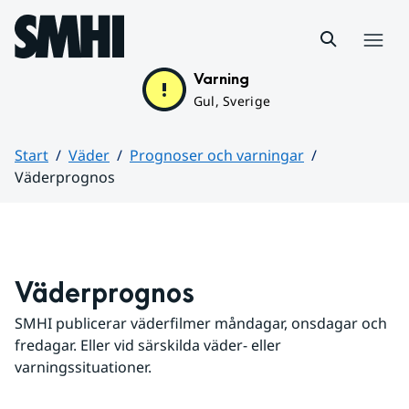
Hoppa till sidans innehåll
Meny
Varning
Gul, Sverige
Start
Väder
Prognoser och varningar
Väderprognos
Huvudinnehåll
Väderprognos
SMHI publicerar väderfilmer måndagar, onsdagar och 
fredagar. Eller vid särskilda väder- eller 
varningssituationer.