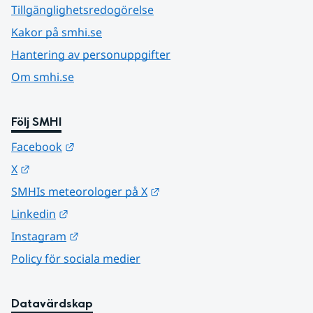
Tillgänglighetsredogörelse
Kakor på smhi.se
Hantering av personuppgifter
Om smhi.se
Följ SMHI
Länk till annan webbplats.
Facebook
Länk till annan webbplats.
X
Länk till annan webbplats.
SMHIs meteorologer på X
Länk till annan webbplats.
Linkedin
Länk till annan webbplats.
Instagram
Policy för sociala medier
Datavärdskap