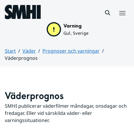
Hoppa till sidans innehåll
Meny
Varning
Gul, Sverige
Start
Väder
Prognoser och varningar
Väderprognos
Huvudinnehåll
Väderprognos
SMHI publicerar väderfilmer måndagar, onsdagar och 
fredagar. Eller vid särskilda väder- eller 
varningssituationer.