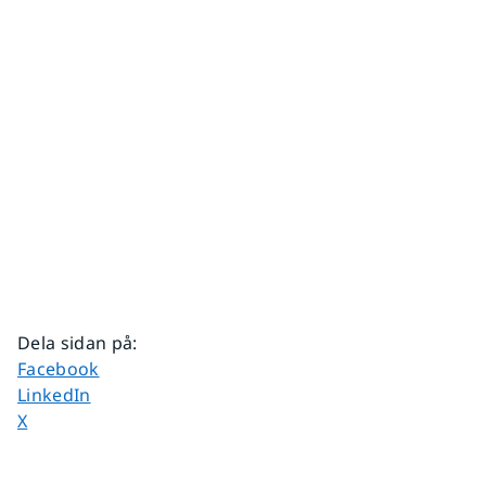
Dela sidan på
:
Dela sidan på
Facebook
Dela sidan på
LinkedIn
Dela sidan på
X