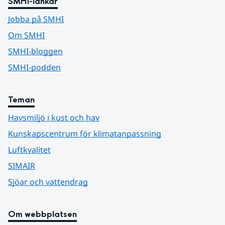
SMHI-länkar
Jobba på SMHI
Om SMHI
SMHI-bloggen
SMHI-podden
Teman
Havsmiljö i kust och hav
Kunskapscentrum för klimatanpassning
Luftkvalitet
SIMAIR
Sjöar och vattendrag
Om webbplatsen