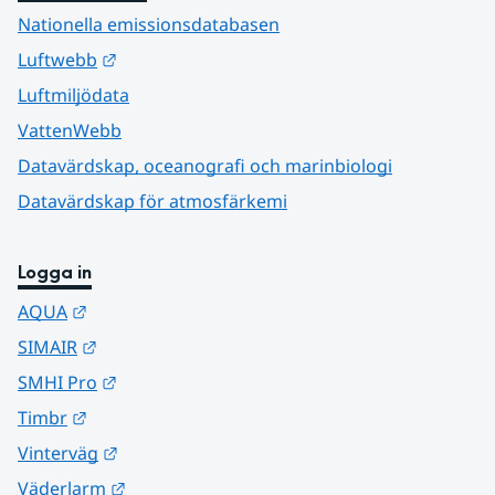
Nationella emissionsdatabasen
Länk till annan webbplats.
Luftwebb
Luftmiljödata
VattenWebb
Datavärdskap, oceanografi och marinbiologi
Datavärdskap för atmosfärkemi
Logga in
Länk till annan webbplats.
AQUA
Länk till annan webbplats.
SIMAIR
Länk till annan webbplats.
SMHI Pro
Länk till annan webbplats.
Timbr
Länk till annan webbplats.
Vinterväg
Länk till annan webbplats.
Väderlarm