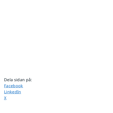
Dela sidan på
:
Dela sidan på
Facebook
Dela sidan på
LinkedIn
Dela sidan på
X