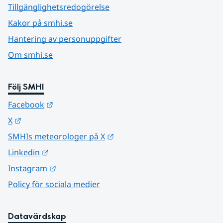
Tillgänglighetsredogörelse
Kakor på smhi.se
Hantering av personuppgifter
Om smhi.se
Följ SMHI
Länk till annan webbplats.
Facebook
Länk till annan webbplats.
X
Länk till annan webbplats.
SMHIs meteorologer på X
Länk till annan webbplats.
Linkedin
Länk till annan webbplats.
Instagram
Policy för sociala medier
Datavärdskap