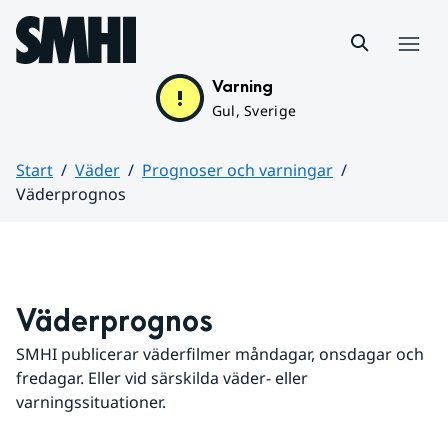
Hoppa till sidans innehåll
Meny
Varning
Gul, Sverige
Start
Väder
Prognoser och varningar
Väderprognos
Huvudinnehåll
Väderprognos
SMHI publicerar väderfilmer måndagar, onsdagar och 
fredagar. Eller vid särskilda väder- eller 
varningssituationer.