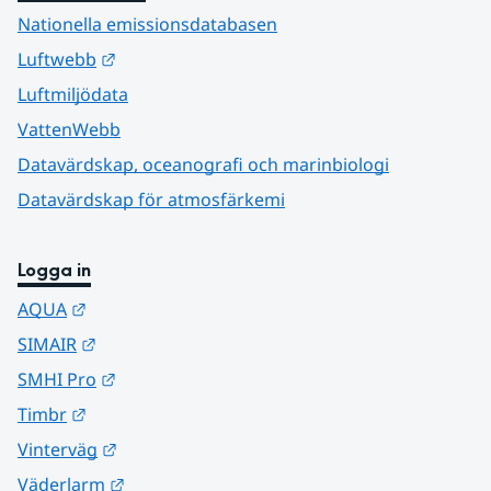
Nationella emissionsdatabasen
Länk till annan webbplats.
Luftwebb
Luftmiljödata
VattenWebb
Datavärdskap, oceanografi och marinbiologi
Datavärdskap för atmosfärkemi
Logga in
Länk till annan webbplats.
AQUA
Länk till annan webbplats.
SIMAIR
Länk till annan webbplats.
SMHI Pro
Länk till annan webbplats.
Timbr
Länk till annan webbplats.
Vinterväg
Länk till annan webbplats.
Väderlarm