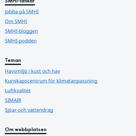
SMHI-länkar
Jobba på SMHI
Om SMHI
SMHI-bloggen
SMHI-podden
Teman
Havsmiljö i kust och hav
Kunskapscentrum för klimatanpassning
Luftkvalitet
SIMAIR
Sjöar och vattendrag
Om webbplatsen