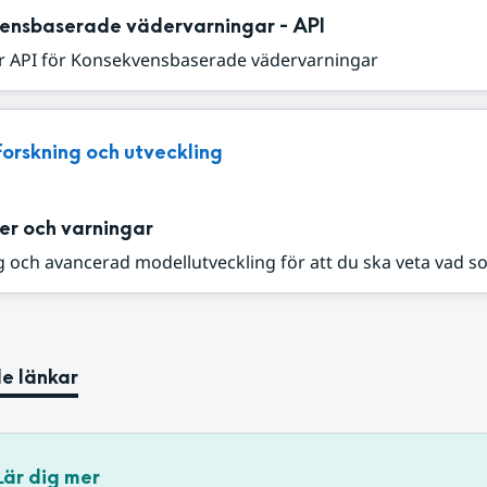
ensbaserade vädervarningar - API
r API för Konsekvensbaserade vädervarningar
Forskning och utveckling
er och varningar
 och avancerad modellutveckling för att du ska veta vad s
e länkar
Lär dig mer