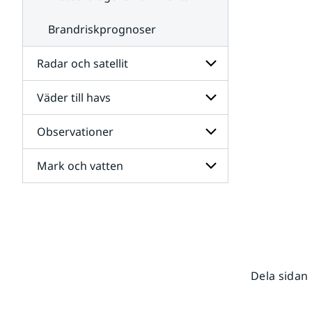
Brandriskprognoser
Radar och satellit
Väder till havs
Undersidor
för
Radar
Observationer
Undersidor
och
för
satellit
Väder
Mark och vatten
Undersidor
till
för
havs
Observationer
Undersidor
för
Mark
och
vatten
Dela sidan