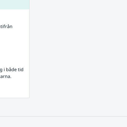
tifrån 
i både tid 
rarna.