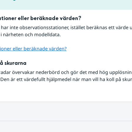
tioner eller beräknade värden?
r har inte observationsstationer, istället beräknas ett värde u
 i närheten och modelldata.
ioner eller beräknade värden?
på skurarna
radar övervakar nederbörd och gör det med hög upplösning 
Den är ett värdefullt hjälpmedel när man vill ha koll på sku