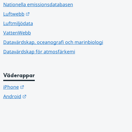
Nationella emissionsdatabasen
Länk till annan webbplats.
Luftwebb
Luftmiljödata
VattenWebb
Datavärdskap, oceanografi och marinbiologi
Datavärdskap för atmosfärkemi
Väderappar
Länk till annan webbplats.
iPhone
Länk till annan webbplats.
Android