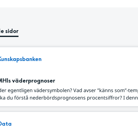
e sidor
Kunskapsbanken
MHIs väderprognoser
der egentligen vädersymbolen? Vad avser ”känns som”-tem
ka du förstå nederbördsprognosens procentsiffror? I denna
Data