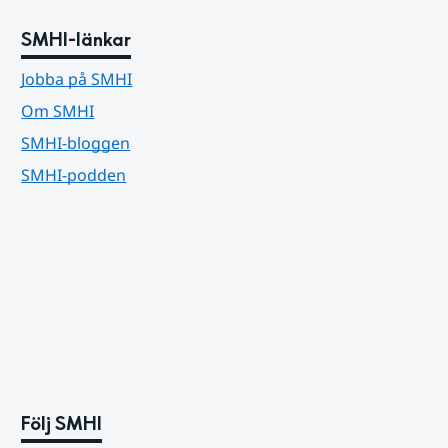
SMHI-länkar
Jobba på SMHI
Om SMHI
SMHI-bloggen
SMHI-podden
Följ SMHI