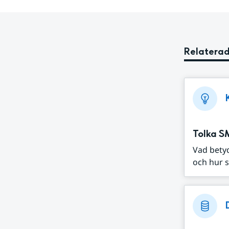
Relaterad
Tolka S
Vad bety
och hur s