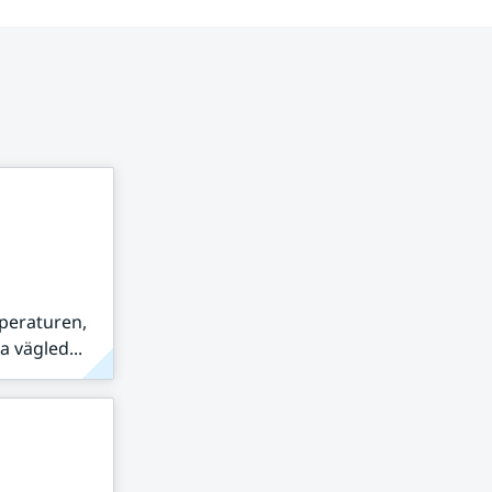
peraturen,
 vägled...