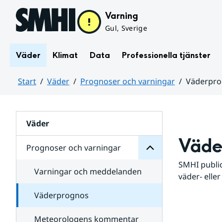
Hoppa till sidans innehåll
Varning
Gul, Sverige
Väder
Klimat
Data
Professionella tjänster
Start
Väder
Prognoser och varningar
Väderpr
varningar
och
Huvudinnehåll
Prognoser
för
Undersidor
Väder
Väde
Prognoser och varningar
SMHI public
Varningar och meddelanden
väder- eller
Väderprognos
Meteorologens kommentar