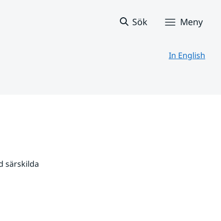
Sök
Meny
In English
 särskilda 