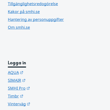
Tillgänglighetsredogörelse
Kakor på smhi.se
Hantering av personuppgifter
Om smhi.se
Logga in
Länk till annan webbplats.
AQUA
Länk till annan webbplats.
SIMAIR
Länk till annan webbplats.
SMHI Pro
Länk till annan webbplats.
Timbr
Länk till annan webbplats.
Vinterväg