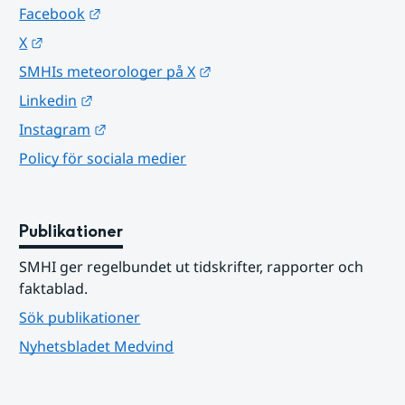
Länk till annan webbplats.
Facebook
Länk till annan webbplats.
X
Länk till annan webbplats.
SMHIs meteorologer på X
Länk till annan webbplats.
Linkedin
Länk till annan webbplats.
Instagram
Policy för sociala medier
Publikationer
SMHI ger regelbundet ut tidskrifter, rapporter och 
faktablad.
Sök publikationer
Nyhetsbladet Medvind