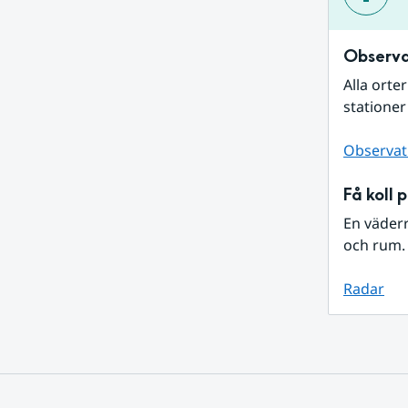
Observa
Alla orte
stationer
Observat
Få koll 
En väder
och rum. 
Radar