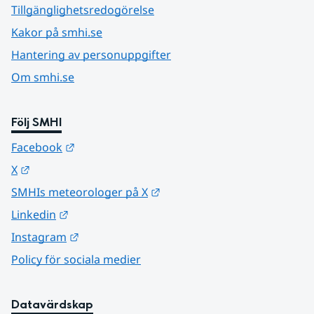
Tillgänglighetsredogörelse
Kakor på smhi.se
Hantering av personuppgifter
Om smhi.se
Följ SMHI
Länk till annan webbplats.
Facebook
Länk till annan webbplats.
X
Länk till annan webbplats.
SMHIs meteorologer på X
Länk till annan webbplats.
Linkedin
Länk till annan webbplats.
Instagram
Policy för sociala medier
Datavärdskap