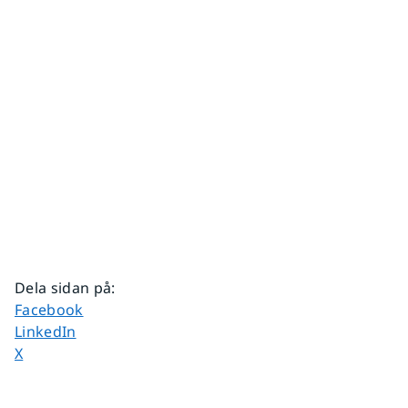
Dela sidan på
:
Dela sidan på
Facebook
Dela sidan på
LinkedIn
Dela sidan på
X