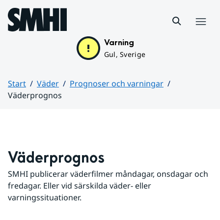
Hoppa till sidans innehåll
Meny
Varning
Gul, Sverige
Start
Väder
Prognoser och varningar
Väderprognos
Huvudinnehåll
Väderprognos
SMHI publicerar väderfilmer måndagar, onsdagar och 
fredagar. Eller vid särskilda väder- eller 
varningssituationer.