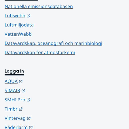
Nationella emissionsdatabasen
Länk till annan webbplats.
Luftwebb
Luftmiljödata
VattenWebb
Datavärdskap, oceanografi och marinbiologi
Datavärdskap för atmosfärkemi
Logga in
Länk till annan webbplats.
AQUA
Länk till annan webbplats.
SIMAIR
Länk till annan webbplats.
SMHI Pro
Länk till annan webbplats.
Timbr
Länk till annan webbplats.
Vinterväg
Länk till annan webbplats.
Väderlarm