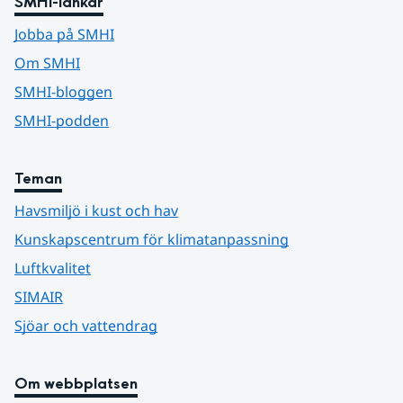
SMHI-länkar
Jobba på SMHI
Om SMHI
SMHI-bloggen
SMHI-podden
Teman
Havsmiljö i kust och hav
Kunskapscentrum för klimatanpassning
Luftkvalitet
SIMAIR
Sjöar och vattendrag
Om webbplatsen