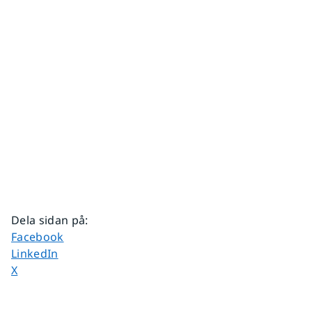
Dela sidan på
:
Dela sidan på
Facebook
Dela sidan på
LinkedIn
Dela sidan på
X