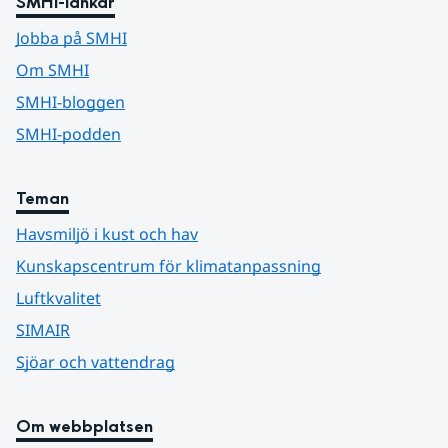
SMHI-länkar
Jobba på SMHI
Om SMHI
SMHI-bloggen
SMHI-podden
Teman
Havsmiljö i kust och hav
Kunskapscentrum för klimatanpassning
Luftkvalitet
SIMAIR
Sjöar och vattendrag
Om webbplatsen