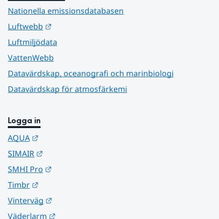
Nationella emissionsdatabasen
Länk till annan webbplats.
Luftwebb
Luftmiljödata
VattenWebb
Datavärdskap, oceanografi och marinbiologi
Datavärdskap för atmosfärkemi
Logga in
Länk till annan webbplats.
AQUA
Länk till annan webbplats.
SIMAIR
Länk till annan webbplats.
SMHI Pro
Länk till annan webbplats.
Timbr
Länk till annan webbplats.
Vinterväg
Länk till annan webbplats.
Väderlarm