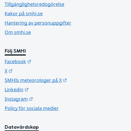
Tillgänglighetsredogörelse
Kakor på smhi.se
Hantering av personuppgifter
Om smhi.se
Följ SMHI
Länk till annan webbplats.
Facebook
Länk till annan webbplats.
X
Länk till annan webbplats.
SMHIs meteorologer på X
Länk till annan webbplats.
Linkedin
Länk till annan webbplats.
Instagram
Policy för sociala medier
Datavärdskap