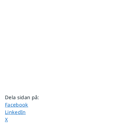
Dela sidan på
:
Dela sidan på
Facebook
Dela sidan på
LinkedIn
Dela sidan på
X