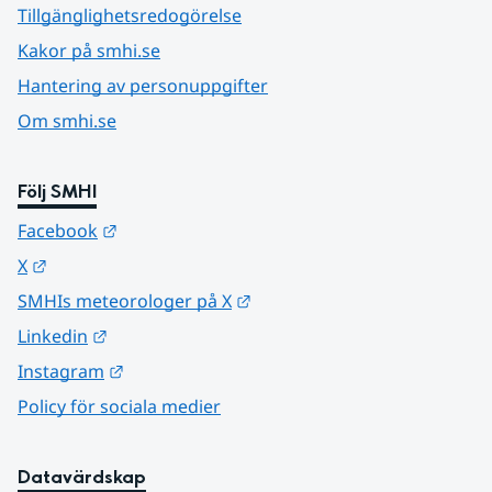
Tillgänglighetsredogörelse
Kakor på smhi.se
Hantering av personuppgifter
Om smhi.se
Följ SMHI
Länk till annan webbplats.
Facebook
Länk till annan webbplats.
X
Länk till annan webbplats.
SMHIs meteorologer på X
Länk till annan webbplats.
Linkedin
Länk till annan webbplats.
Instagram
Policy för sociala medier
Datavärdskap