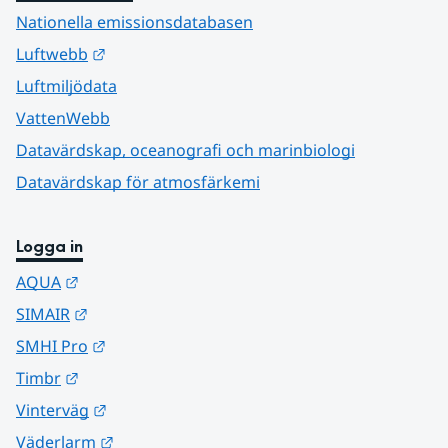
Nationella emissionsdatabasen
Länk till annan webbplats.
Luftwebb
Luftmiljödata
VattenWebb
Datavärdskap, oceanografi och marinbiologi
Datavärdskap för atmosfärkemi
Logga in
Länk till annan webbplats.
AQUA
Länk till annan webbplats.
SIMAIR
Länk till annan webbplats.
SMHI Pro
Länk till annan webbplats.
Timbr
Länk till annan webbplats.
Vinterväg
Länk till annan webbplats.
Väderlarm