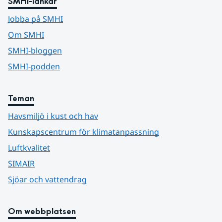
SMHI-länkar
Jobba på SMHI
Om SMHI
SMHI-bloggen
SMHI-podden
Teman
Havsmiljö i kust och hav
Kunskapscentrum för klimatanpassning
Luftkvalitet
SIMAIR
Sjöar och vattendrag
Om webbplatsen