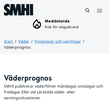
Hoppa till sidans innehåll
Meny
Meddelande
Risk för skogsbrand
Start
Väder
Prognoser och varningar
Väderprognos
Huvudinnehåll
Väderprognos
SMHI publicerar väderfilmer måndagar, onsdagar och 
fredagar. Eller vid särskilda väder- eller 
varningssituationer.