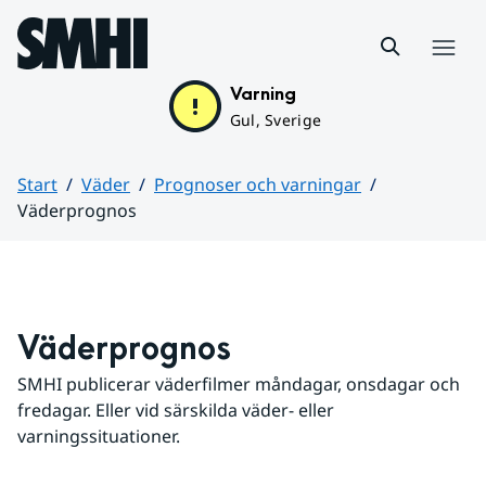
Hoppa till sidans innehåll
Meny
Varning
Gul, Sverige
Start
Väder
Prognoser och varningar
Väderprognos
Huvudinnehåll
Väderprognos
SMHI publicerar väderfilmer måndagar, onsdagar och 
fredagar. Eller vid särskilda väder- eller 
varningssituationer.