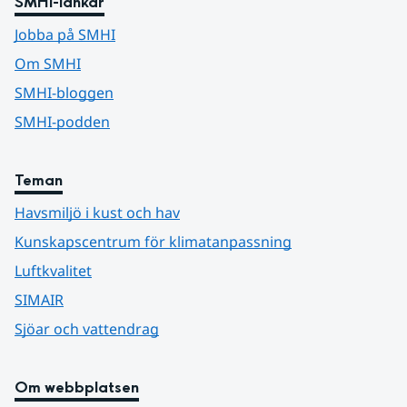
SMHI-länkar
Jobba på SMHI
Om SMHI
SMHI-bloggen
SMHI-podden
Teman
Havsmiljö i kust och hav
Kunskapscentrum för klimatanpassning
Luftkvalitet
SIMAIR
Sjöar och vattendrag
Om webbplatsen