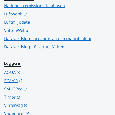
Nationella emissionsdatabasen
Länk till annan webbplats.
Luftwebb
Luftmiljödata
VattenWebb
Datavärdskap, oceanografi och marinbiologi
Datavärdskap för atmosfärkemi
Logga in
Länk till annan webbplats.
AQUA
Länk till annan webbplats.
SIMAIR
Länk till annan webbplats.
SMHI Pro
Länk till annan webbplats.
Timbr
Länk till annan webbplats.
Vinterväg
Länk till annan webbplats.
Väderlarm