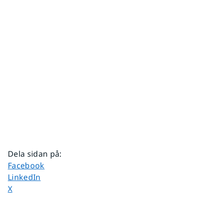
Dela sidan på
:
Dela sidan på
Facebook
Dela sidan på
LinkedIn
Dela sidan på
X