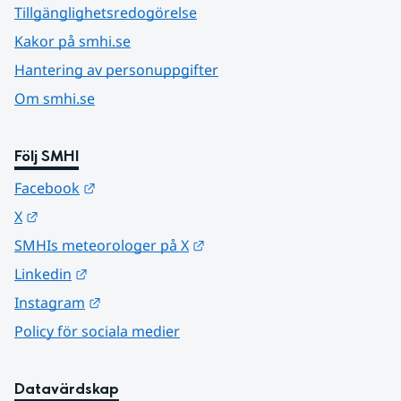
Tillgänglighetsredogörelse
Kakor på smhi.se
Hantering av personuppgifter
Om smhi.se
Följ SMHI
Länk till annan webbplats.
Facebook
Länk till annan webbplats.
X
Länk till annan webbplats.
SMHIs meteorologer på X
Länk till annan webbplats.
Linkedin
Länk till annan webbplats.
Instagram
Policy för sociala medier
Datavärdskap