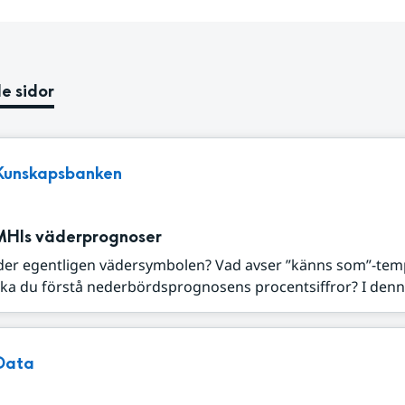
e sidor
Kunskapsbanken
MHIs väderprognoser
der egentligen vädersymbolen? Vad avser ”känns som”-tem
ka du förstå nederbördsprognosens procentsiffror? I denna
Data