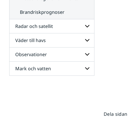
Brandriskprognoser
Radar och satellit
Väder till havs
Undersidor
för
Radar
Observationer
Undersidor
och
för
satellit
Väder
Mark och vatten
Undersidor
till
för
havs
Observationer
Undersidor
för
Mark
och
vatten
Dela sidan