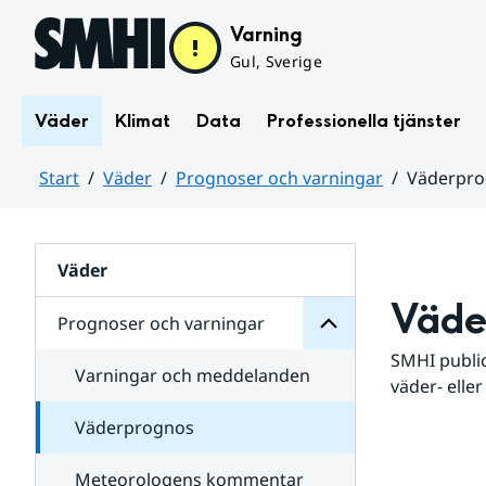
Hoppa till sidans innehåll
Varning
Gul, Sverige
Väder
Klimat
Data
Professionella tjänster
Start
Väder
Prognoser och varningar
Väderpr
varningar
och
Huvudinnehåll
Prognoser
för
Undersidor
Väder
Väde
Prognoser och varningar
SMHI public
Varningar och meddelanden
väder- eller
Väderprognos
Meteorologens kommentar