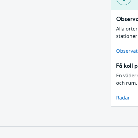
Observa
Alla orte
stationer
Observat
Få koll 
En väder
och rum. 
Radar