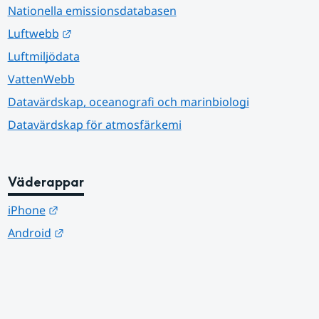
Nationella emissionsdatabasen
Länk till annan webbplats.
Luftwebb
Luftmiljödata
VattenWebb
Datavärdskap, oceanografi och marinbiologi
Datavärdskap för atmosfärkemi
Väderappar
Länk till annan webbplats.
iPhone
Länk till annan webbplats.
Android