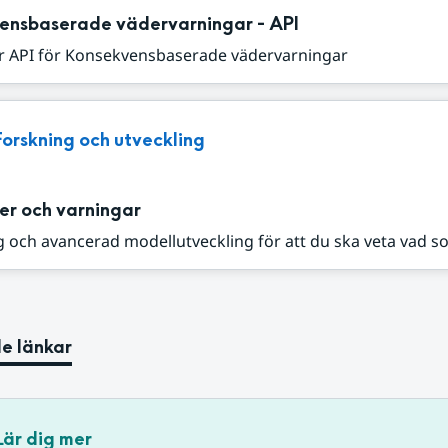
ensbaserade vädervarningar - API
r API för Konsekvensbaserade vädervarningar
Forskning och utveckling
er och varningar
 och avancerad modellutveckling för att du ska veta vad s
e länkar
Lär dig mer