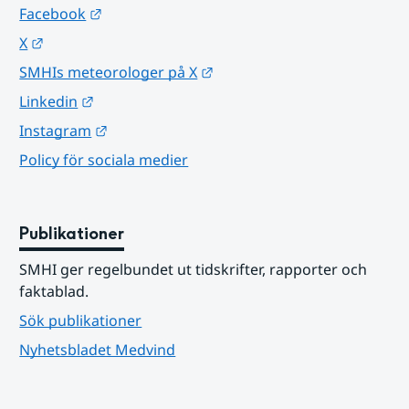
Länk till annan webbplats.
Facebook
Länk till annan webbplats.
X
Länk till annan webbplats.
SMHIs meteorologer på X
Länk till annan webbplats.
Linkedin
Länk till annan webbplats.
Instagram
Policy för sociala medier
Publikationer
SMHI ger regelbundet ut tidskrifter, rapporter och 
faktablad.
Sök publikationer
Nyhetsbladet Medvind