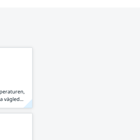
peraturen,
 vägled...