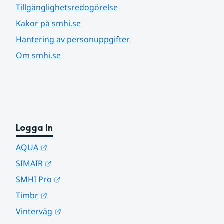
Tillgänglighetsredogörelse
Kakor på smhi.se
Hantering av personuppgifter
Om smhi.se
Logga in
Länk till annan webbplats.
AQUA
Länk till annan webbplats.
SIMAIR
Länk till annan webbplats.
SMHI Pro
Länk till annan webbplats.
Timbr
Länk till annan webbplats.
Vinterväg