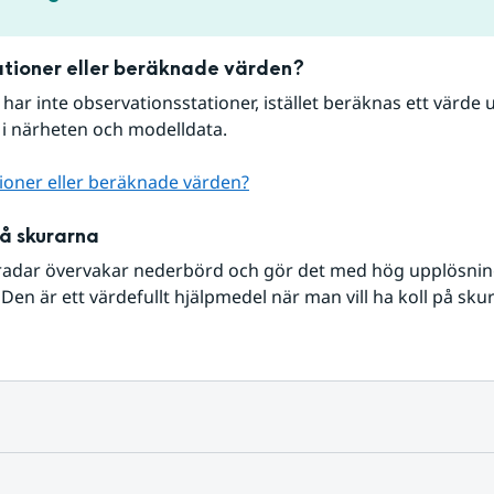
tioner eller beräknade värden?
r har inte observationsstationer, istället beräknas ett värde u
 i närheten och modelldata.
ioner eller beräknade värden?
på skurarna
radar övervakar nederbörd och gör det med hög upplösning 
Den är ett värdefullt hjälpmedel när man vill ha koll på sku