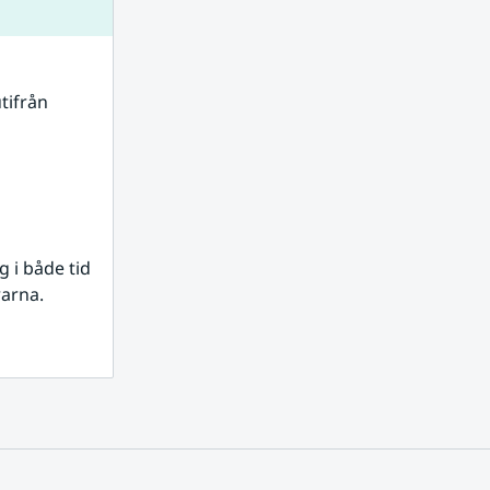
tifrån 
i både tid 
rarna.