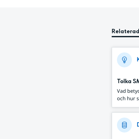
Relaterad
Tolka S
Vad bety
och hur s