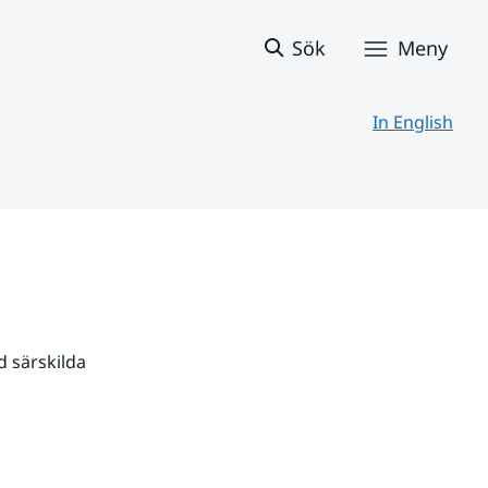
Sök
Meny
In English
 särskilda 