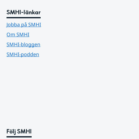
SMHI-länkar
Jobba på SMHI
Om SMHI
SMHI-bloggen
SMHI-podden
Följ SMHI