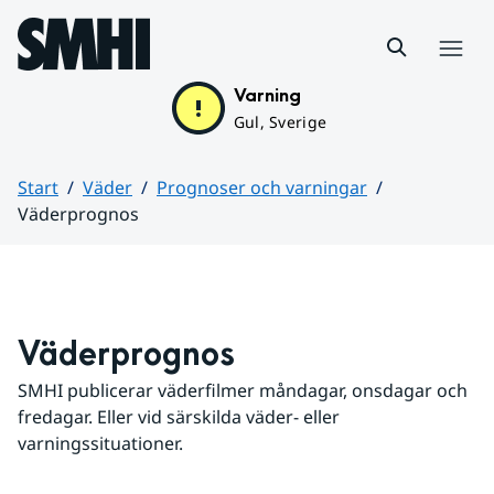
Hoppa till sidans innehåll
Meny
Varning
Gul, Sverige
Start
Väder
Prognoser och varningar
Väderprognos
Huvudinnehåll
Väderprognos
SMHI publicerar väderfilmer måndagar, onsdagar och 
fredagar. Eller vid särskilda väder- eller 
varningssituationer.