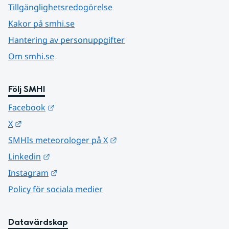
Tillgänglighetsredogörelse
Kakor på smhi.se
Hantering av personuppgifter
Om smhi.se
Följ SMHI
Länk till annan webbplats.
Facebook
Länk till annan webbplats.
X
Länk till annan webbplats.
SMHIs meteorologer på X
Länk till annan webbplats.
Linkedin
Länk till annan webbplats.
Instagram
Policy för sociala medier
Datavärdskap