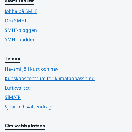
SMHI-länkar
Jobba på SMHI
Om SMHI
SMHI-bloggen
SMHI-podden
Teman
Havsmiljö i kust och hav
Kunskapscentrum för klimatanpassning
Luftkvalitet
SIMAIR
Sjöar och vattendrag
Om webbplatsen