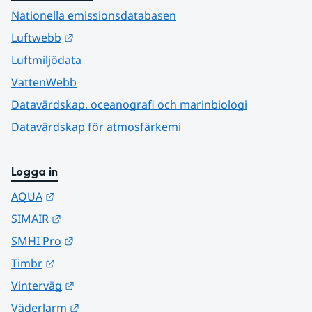
Nationella emissionsdatabasen
Länk till annan webbplats.
Luftwebb
Luftmiljödata
VattenWebb
Datavärdskap, oceanografi och marinbiologi
Datavärdskap för atmosfärkemi
Logga in
Länk till annan webbplats.
AQUA
Länk till annan webbplats.
SIMAIR
Länk till annan webbplats.
SMHI Pro
Länk till annan webbplats.
Timbr
Länk till annan webbplats.
Vinterväg
Länk till annan webbplats.
Väderlarm