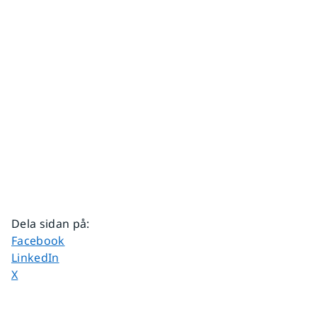
Dela sidan på
:
Dela sidan på
Facebook
Dela sidan på
LinkedIn
Dela sidan på
X