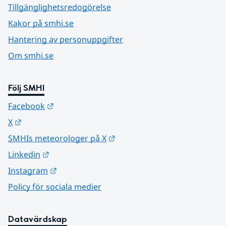
Tillgänglighetsredogörelse
Kakor på smhi.se
Hantering av personuppgifter
Om smhi.se
Följ SMHI
Länk till annan webbplats.
Facebook
Länk till annan webbplats.
X
Länk till annan webbplats.
SMHIs meteorologer på X
Länk till annan webbplats.
Linkedin
Länk till annan webbplats.
Instagram
Policy för sociala medier
Datavärdskap