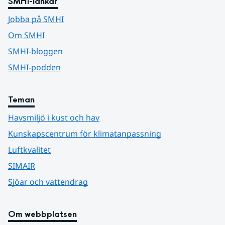
SMHI-länkar
Jobba på SMHI
Om SMHI
SMHI-bloggen
SMHI-podden
Teman
Havsmiljö i kust och hav
Kunskapscentrum för klimatanpassning
Luftkvalitet
SIMAIR
Sjöar och vattendrag
Om webbplatsen