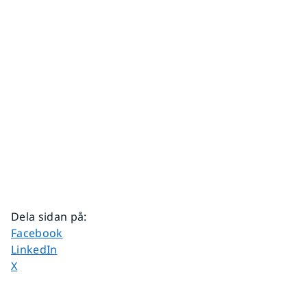
Dela sidan på
:
Dela sidan på
Facebook
Dela sidan på
LinkedIn
Dela sidan på
X