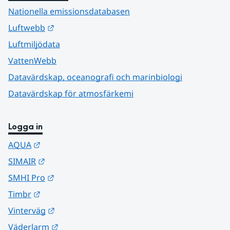
Nationella emissionsdatabasen
Länk till annan webbplats.
Luftwebb
Luftmiljödata
VattenWebb
Datavärdskap, oceanografi och marinbiologi
Datavärdskap för atmosfärkemi
Logga in
Länk till annan webbplats.
AQUA
Länk till annan webbplats.
SIMAIR
Länk till annan webbplats.
SMHI Pro
Länk till annan webbplats.
Timbr
Länk till annan webbplats.
Vinterväg
Länk till annan webbplats.
Väderlarm