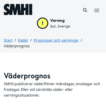
Hoppa till sidans innehåll
Meny
Varning
Gul, Sverige
Start
Väder
Prognoser och varningar
Väderprognos
Huvudinnehåll
Väderprognos
SMHI publicerar väderfilmer måndagar, onsdagar och 
fredagar. Eller vid särskilda väder- eller 
varningssituationer.