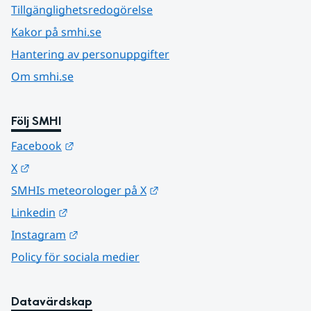
Tillgänglighetsredogörelse
Kakor på smhi.se
Hantering av personuppgifter
Om smhi.se
Följ SMHI
Länk till annan webbplats.
Facebook
Länk till annan webbplats.
X
Länk till annan webbplats.
SMHIs meteorologer på X
Länk till annan webbplats.
Linkedin
Länk till annan webbplats.
Instagram
Policy för sociala medier
Datavärdskap