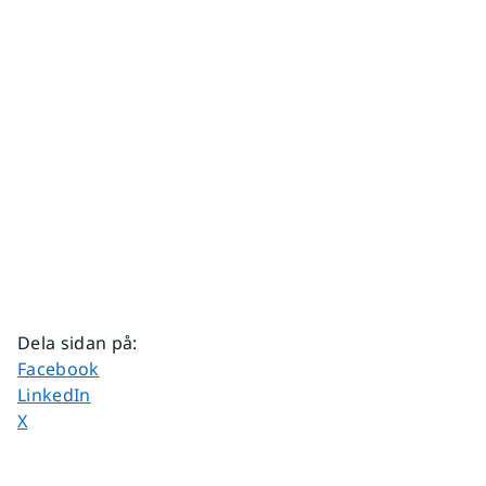
Dela sidan på
:
Dela sidan på
Facebook
Dela sidan på
LinkedIn
Dela sidan på
X