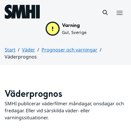
Hoppa till sidans innehåll
Meny
Varning
Gul, Sverige
Start
Väder
Prognoser och varningar
Väderprognos
Huvudinnehåll
Väderprognos
SMHI publicerar väderfilmer måndagar, onsdagar och 
fredagar. Eller vid särskilda väder- eller 
varningssituationer.