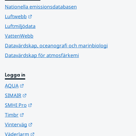
Nationella emissionsdatabasen
Länk till annan webbplats.
Luftwebb
Luftmiljödata
VattenWebb
Datavärdskap, oceanografi och marinbiologi
Datavärdskap för atmosfärkemi
Logga in
Länk till annan webbplats.
AQUA
Länk till annan webbplats.
SIMAIR
Länk till annan webbplats.
SMHI Pro
Länk till annan webbplats.
Timbr
Länk till annan webbplats.
Vinterväg
Länk till annan webbplats.
Väderlarm