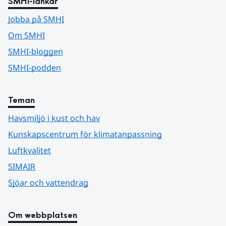
SMHI-länkar
Jobba på SMHI
Om SMHI
SMHI-bloggen
SMHI-podden
Teman
Havsmiljö i kust och hav
Kunskapscentrum för klimatanpassning
Luftkvalitet
SIMAIR
Sjöar och vattendrag
Om webbplatsen