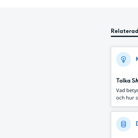
Relaterad
Tolka S
Vad bety
och hur s