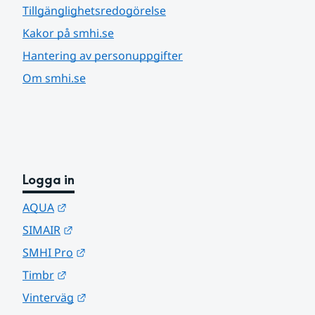
Tillgänglighetsredogörelse
Kakor på smhi.se
Hantering av personuppgifter
Om smhi.se
Logga in
Länk till annan webbplats.
AQUA
Länk till annan webbplats.
SIMAIR
Länk till annan webbplats.
SMHI Pro
Länk till annan webbplats.
Timbr
Länk till annan webbplats.
Vinterväg