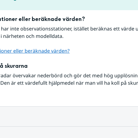
tioner eller beräknade värden?
r har inte observationsstationer, istället beräknas ett värde u
 i närheten och modelldata.
ioner eller beräknade värden?
på skurarna
radar övervakar nederbörd och gör det med hög upplösning 
Den är ett värdefullt hjälpmedel när man vill ha koll på sku