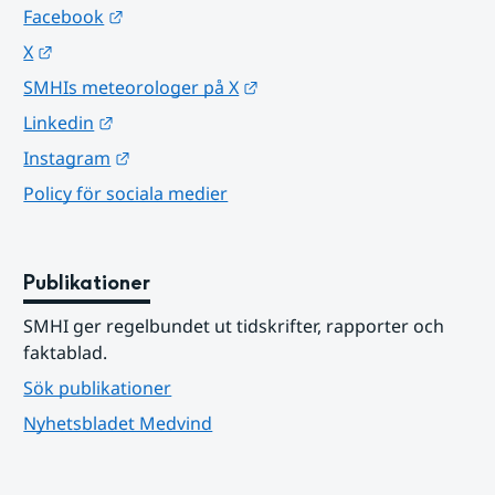
Länk till annan webbplats.
Facebook
Länk till annan webbplats.
X
Länk till annan webbplats.
SMHIs meteorologer på X
Länk till annan webbplats.
Linkedin
Länk till annan webbplats.
Instagram
Policy för sociala medier
Publikationer
SMHI ger regelbundet ut tidskrifter, rapporter och 
faktablad.
Sök publikationer
Nyhetsbladet Medvind