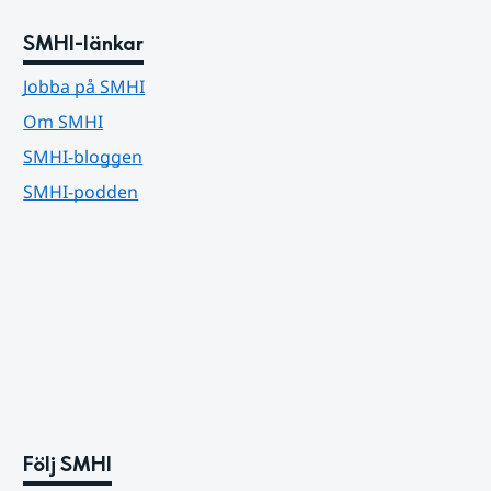
SMHI-länkar
Jobba på SMHI
Om SMHI
SMHI-bloggen
SMHI-podden
Följ SMHI