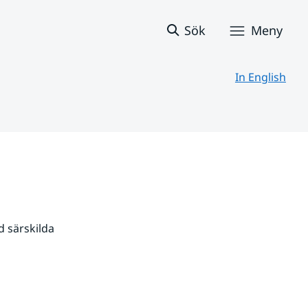
Sök
Meny
In English
 särskilda 