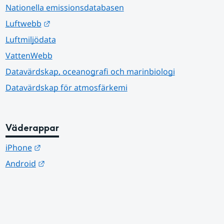
Nationella emissionsdatabasen
Länk till annan webbplats.
Luftwebb
Luftmiljödata
VattenWebb
Datavärdskap, oceanografi och marinbiologi
Datavärdskap för atmosfärkemi
Väderappar
Länk till annan webbplats.
iPhone
Länk till annan webbplats.
Android