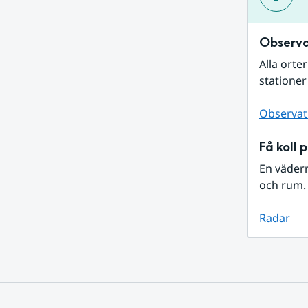
Observa
Alla orte
stationer
Observat
Få koll 
En väder
och rum. 
Radar