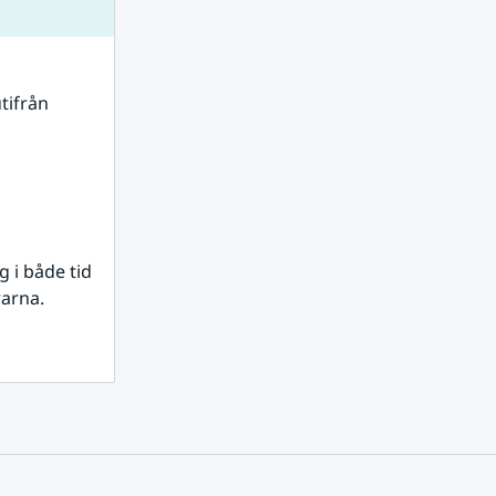
tifrån 
i både tid 
rarna.