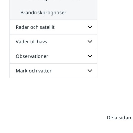
Brandriskprognoser
Radar och satellit
Väder till havs
Undersidor
för
Radar
Observationer
Undersidor
och
för
satellit
Väder
Mark och vatten
Undersidor
till
för
havs
Observationer
Undersidor
för
Mark
och
vatten
Dela sidan