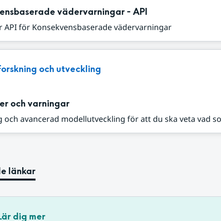
ensbaserade vädervarningar - API
r API för Konsekvensbaserade vädervarningar
Forskning och utveckling
er och varningar
 och avancerad modellutveckling för att du ska veta vad s
e länkar
Lär dig mer