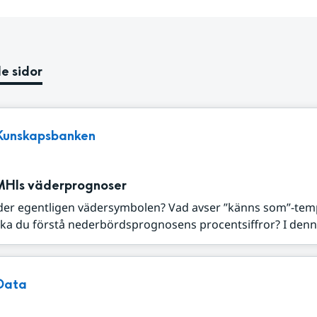
e sidor
Kunskapsbanken
MHIs väderprognoser
der egentligen vädersymbolen? Vad avser ”känns som”-tem
ka du förstå nederbördsprognosens procentsiffror? I denna
Data