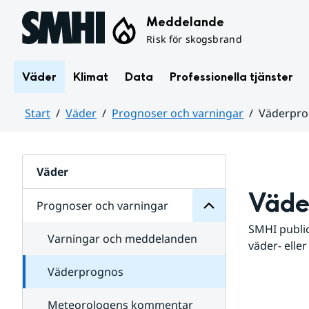
Hoppa till sidans innehåll
Meddelande
Risk för skogsbrand
Väder
Klimat
Data
Professionella tjänster
Start
Väder
Prognoser och varningar
Väderpr
varningar
och
Huvudinnehåll
Prognoser
för
Undersidor
Väder
Väde
Prognoser och varningar
SMHI public
Varningar och meddelanden
väder- eller
Väderprognos
Meteorologens kommentar