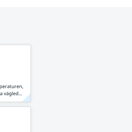
peraturen,
 vägled...