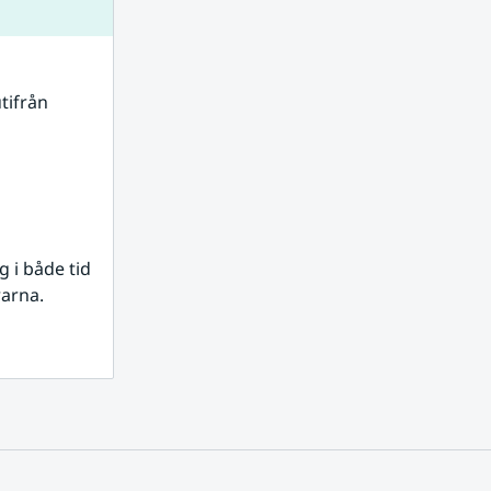
tifrån 
i både tid 
rarna.