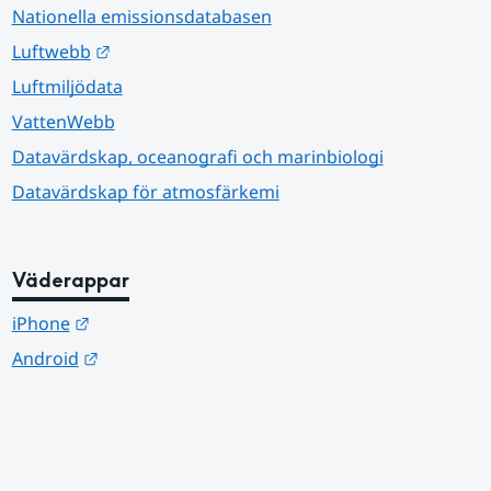
Nationella emissionsdatabasen
Länk till annan webbplats.
Luftwebb
Luftmiljödata
VattenWebb
Datavärdskap, oceanografi och marinbiologi
Datavärdskap för atmosfärkemi
Väderappar
Länk till annan webbplats.
iPhone
Länk till annan webbplats.
Android