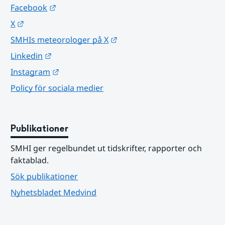
Länk till annan webbplats.
Facebook
Länk till annan webbplats.
X
Länk till annan webbplats.
SMHIs meteorologer på X
Länk till annan webbplats.
Linkedin
Länk till annan webbplats.
Instagram
Policy för sociala medier
Publikationer
SMHI ger regelbundet ut tidskrifter, rapporter och 
faktablad.
Sök publikationer
Nyhetsbladet Medvind