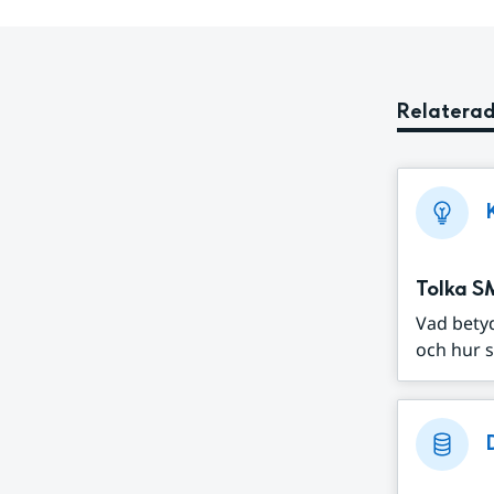
Relaterad
Tolka S
Vad bety
och hur s