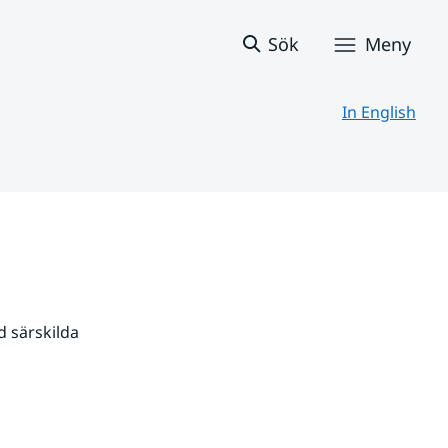
Sök
Meny
In English
 särskilda 