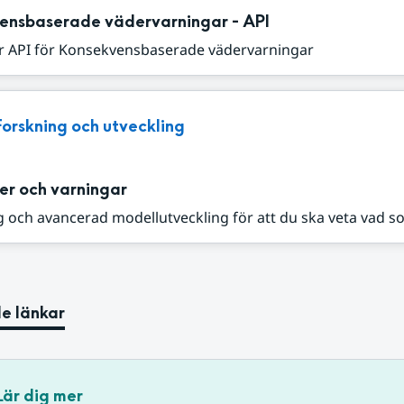
ensbaserade vädervarningar - API
r API för Konsekvensbaserade vädervarningar
Forskning och utveckling
er och varningar
 och avancerad modellutveckling för att du ska veta vad s
e länkar
Lär dig mer