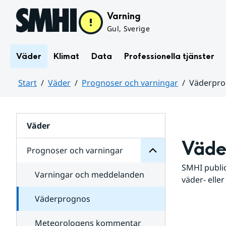
Hoppa till sidans innehåll
Varning
Gul, Sverige
Väder
Klimat
Data
Professionella tjänster
Start
Väder
Prognoser och varningar
Väderpr
varningar
och
Huvudinnehåll
Prognoser
för
Undersidor
Väder
Väde
Prognoser och varningar
SMHI public
Varningar och meddelanden
väder- eller
Väderprognos
Meteorologens kommentar