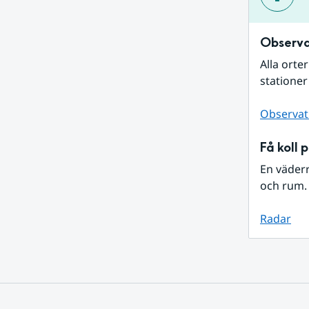
Observa
Alla orte
stationer
Observat
Få koll 
En väder
och rum. 
Radar