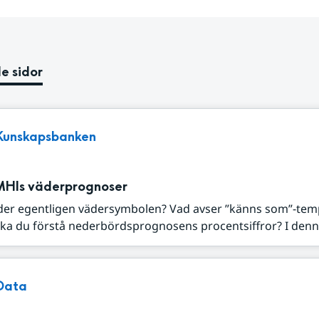
e sidor
Kunskapsbanken
MHIs väderprognoser
der egentligen vädersymbolen? Vad avser ”känns som”-tem
ka du förstå nederbördsprognosens procentsiffror? I denna
Data