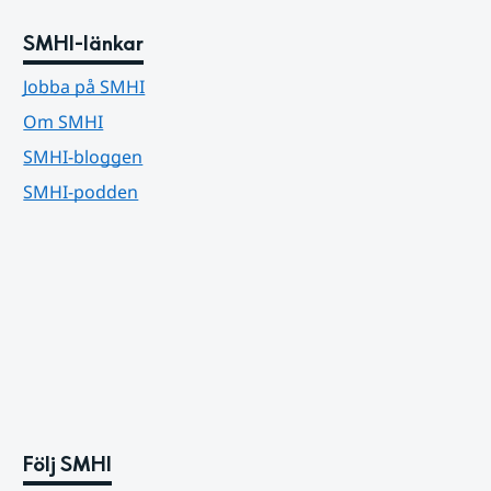
SMHI-länkar
Jobba på SMHI
Om SMHI
SMHI-bloggen
SMHI-podden
Följ SMHI