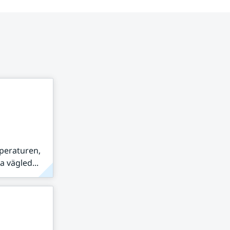
peraturen,
 vägled...