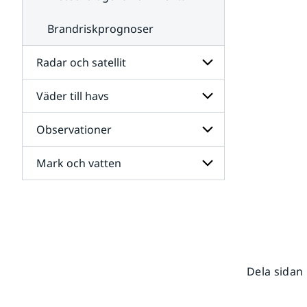
Brandriskprognoser
Radar och satellit
Väder till havs
Undersidor
för
Radar
Observationer
Undersidor
och
för
satellit
Väder
Mark och vatten
Undersidor
till
för
havs
Observationer
Undersidor
för
Mark
och
vatten
Dela sidan