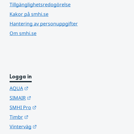
Tillgänglighetsredogörelse
Kakor på smhi.se
Hantering av personuppgifter
Om smhi.se
Logga in
Länk till annan webbplats.
AQUA
Länk till annan webbplats.
SIMAIR
Länk till annan webbplats.
SMHI Pro
Länk till annan webbplats.
Timbr
Länk till annan webbplats.
Vinterväg