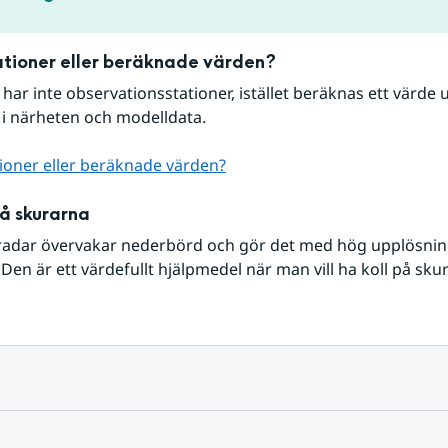
tioner eller beräknade värden?
r har inte observationsstationer, istället beräknas ett värde u
 i närheten och modelldata.
ioner eller beräknade värden?
på skurarna
radar övervakar nederbörd och gör det med hög upplösning 
Den är ett värdefullt hjälpmedel när man vill ha koll på sku