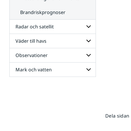
Brandriskprognoser
Radar och satellit
Väder till havs
Undersidor
för
Radar
Observationer
Undersidor
och
för
satellit
Väder
Mark och vatten
Undersidor
till
för
havs
Observationer
Undersidor
för
Mark
och
vatten
Dela sidan