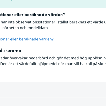
tioner eller beräknade värden?
r har inte observationsstationer, istället beräknas ett värde u
 i närheten och modelldata.
ioner eller beräknade värden?
på skurarna
radar övervakar nederbörd och gör det med hög upplösning 
Den är ett värdefullt hjälpmedel när man vill ha koll på sku