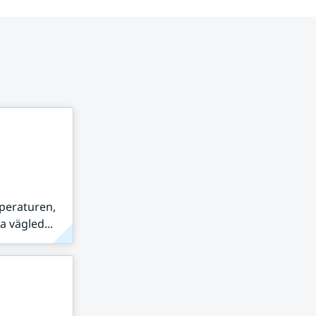
peraturen,
 vägled...