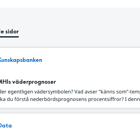
e sidor
Kunskapsbanken
MHIs väderprognoser
der egentligen vädersymbolen? Vad avser ”känns som”-tem
ka du förstå nederbördsprognosens procentsiffror? I denna
Data