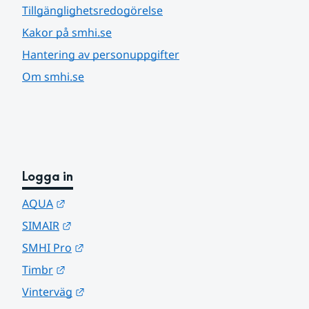
Tillgänglighetsredogörelse
Kakor på smhi.se
Hantering av personuppgifter
Om smhi.se
Logga in
Länk till annan webbplats.
AQUA
Länk till annan webbplats.
SIMAIR
Länk till annan webbplats.
SMHI Pro
Länk till annan webbplats.
Timbr
Länk till annan webbplats.
Vinterväg