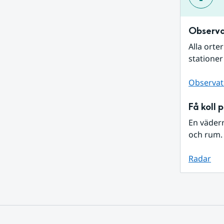
Observa
Alla orte
stationer
Observat
Få koll 
En väder
och rum. 
Radar