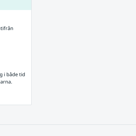
tifrån 
i både tid 
rarna.