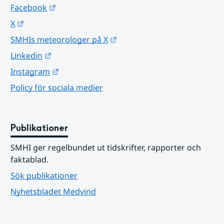
Länk till annan webbplats.
Facebook
Länk till annan webbplats.
X
Länk till annan webbplats.
SMHIs meteorologer på X
Länk till annan webbplats.
Linkedin
Länk till annan webbplats.
Instagram
Policy för sociala medier
Publikationer
SMHI ger regelbundet ut tidskrifter, rapporter och 
faktablad.
Sök publikationer
Nyhetsbladet Medvind