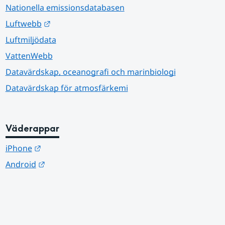
Nationella emissionsdatabasen
Länk till annan webbplats.
Luftwebb
Luftmiljödata
VattenWebb
Datavärdskap, oceanografi och marinbiologi
Datavärdskap för atmosfärkemi
Väderappar
Länk till annan webbplats.
iPhone
Länk till annan webbplats.
Android