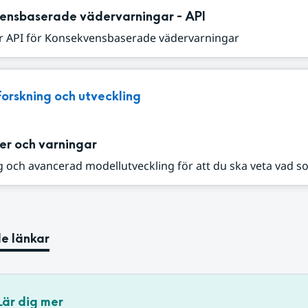
ensbaserade vädervarningar - API
r API för Konsekvensbaserade vädervarningar
Forskning och utveckling
er och varningar
 och avancerad modellutveckling för att du ska veta vad s
e länkar
Lär dig mer