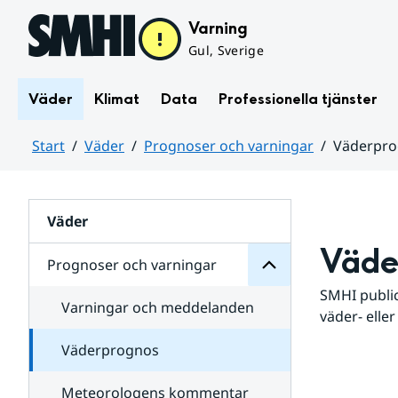
Hoppa till sidans innehåll
Varning
Gul, Sverige
Väder
Klimat
Data
Professionella tjänster
Start
Väder
Prognoser och varningar
Väderpr
varningar
och
Huvudinnehåll
Prognoser
för
Undersidor
Väder
Väde
Prognoser och varningar
SMHI public
Varningar och meddelanden
väder- eller
Väderprognos
Meteorologens kommentar