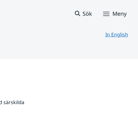
Sök
Meny
In English
 särskilda 