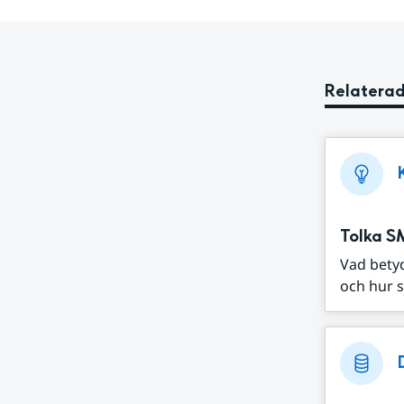
Relaterad
Tolka S
Vad bety
och hur s