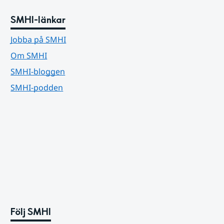
SMHI-länkar
Jobba på SMHI
Om SMHI
SMHI-bloggen
SMHI-podden
Följ SMHI