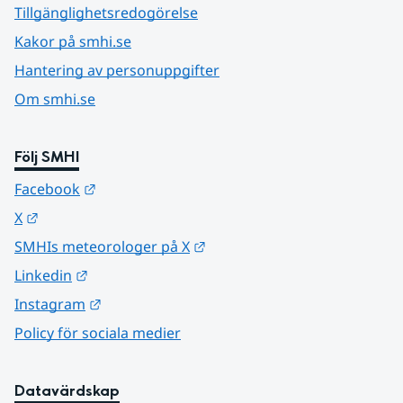
Tillgänglighetsredogörelse
Kakor på smhi.se
Hantering av personuppgifter
Om smhi.se
Följ SMHI
Länk till annan webbplats.
Facebook
Länk till annan webbplats.
X
Länk till annan webbplats.
SMHIs meteorologer på X
Länk till annan webbplats.
Linkedin
Länk till annan webbplats.
Instagram
Policy för sociala medier
Datavärdskap