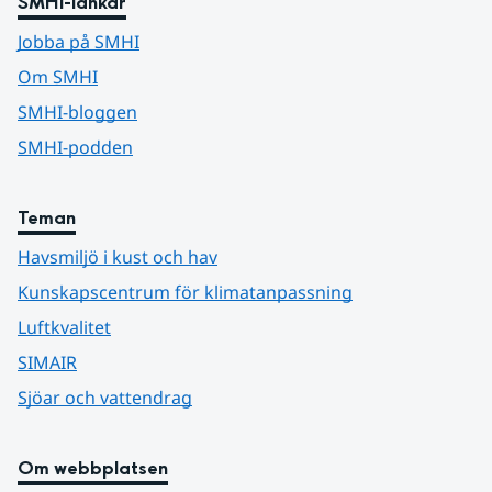
SMHI-länkar
Jobba på SMHI
Om SMHI
SMHI-bloggen
SMHI-podden
Teman
Havsmiljö i kust och hav
Kunskapscentrum för klimatanpassning
Luftkvalitet
SIMAIR
Sjöar och vattendrag
Om webbplatsen