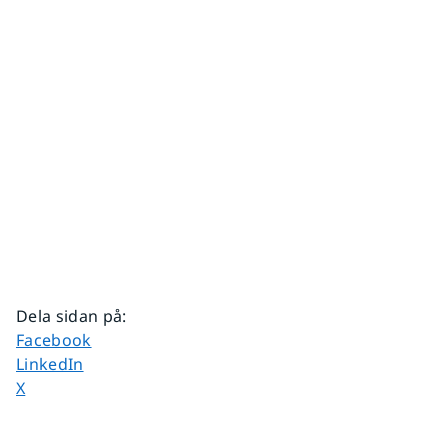
Dela sidan på
:
Dela sidan på
Facebook
Dela sidan på
LinkedIn
Dela sidan på
X