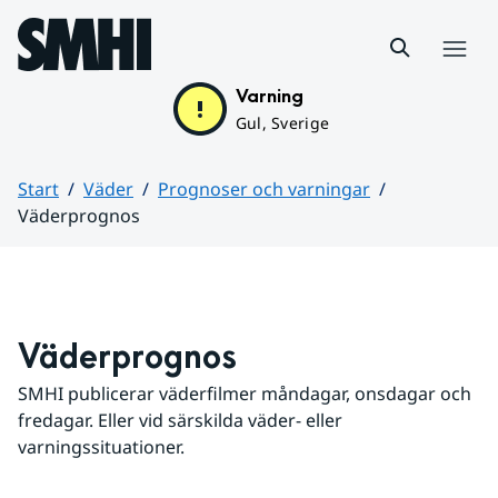
Hoppa till sidans innehåll
Meny
Varning
Gul, Sverige
Start
Väder
Prognoser och varningar
Väderprognos
Huvudinnehåll
Väderprognos
SMHI publicerar väderfilmer måndagar, onsdagar och 
fredagar. Eller vid särskilda väder- eller 
varningssituationer.