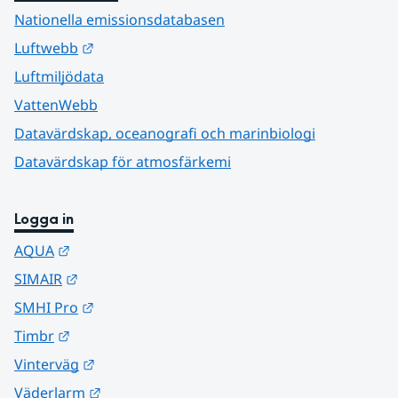
Nationella emissionsdatabasen
Länk till annan webbplats.
Luftwebb
Luftmiljödata
VattenWebb
Datavärdskap, oceanografi och marinbiologi
Datavärdskap för atmosfärkemi
Logga in
Länk till annan webbplats.
AQUA
Länk till annan webbplats.
SIMAIR
Länk till annan webbplats.
SMHI Pro
Länk till annan webbplats.
Timbr
Länk till annan webbplats.
Vinterväg
Länk till annan webbplats.
Väderlarm