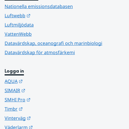
Nationella emissionsdatabasen
Länk till annan webbplats.
Luftwebb
Luftmiljödata
VattenWebb
Datavärdskap, oceanografi och marinbiologi
Datavärdskap för atmosfärkemi
Logga in
Länk till annan webbplats.
AQUA
Länk till annan webbplats.
SIMAIR
Länk till annan webbplats.
SMHI Pro
Länk till annan webbplats.
Timbr
Länk till annan webbplats.
Vinterväg
Länk till annan webbplats.
Väderlarm