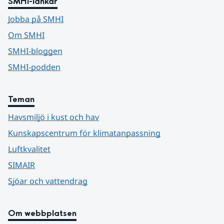
SMHI-länkar
Jobba på SMHI
Om SMHI
SMHI-bloggen
SMHI-podden
Teman
Havsmiljö i kust och hav
Kunskapscentrum för klimatanpassning
Luftkvalitet
SIMAIR
Sjöar och vattendrag
Om webbplatsen