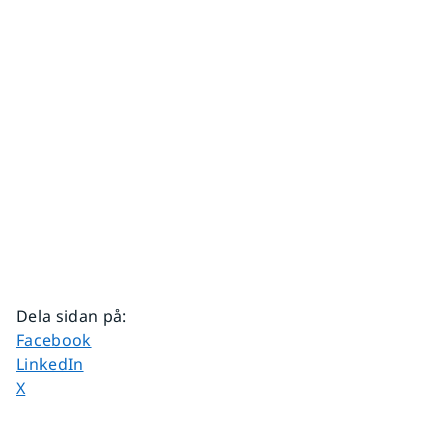
Dela sidan på
:
Dela sidan på
Facebook
Dela sidan på
LinkedIn
Dela sidan på
X