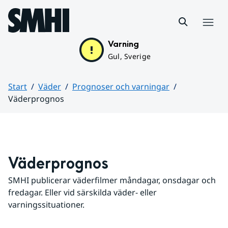
Hoppa till sidans innehåll
Meny
Varning
Gul, Sverige
Start
Väder
Prognoser och varningar
Väderprognos
Huvudinnehåll
Väderprognos
SMHI publicerar väderfilmer måndagar, onsdagar och 
fredagar. Eller vid särskilda väder- eller 
varningssituationer.