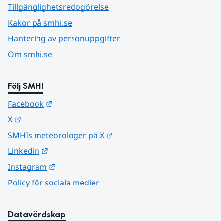
Tillgänglighetsredogörelse
Kakor på smhi.se
Hantering av personuppgifter
Om smhi.se
Följ SMHI
Länk till annan webbplats.
Facebook
Länk till annan webbplats.
X
Länk till annan webbplats.
SMHIs meteorologer på X
Länk till annan webbplats.
Linkedin
Länk till annan webbplats.
Instagram
Policy för sociala medier
Datavärdskap